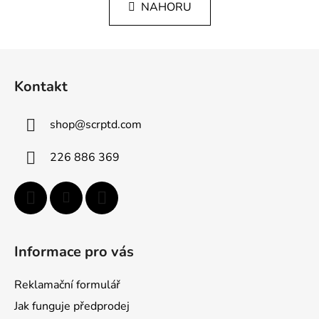
v
k
NAHORU
l
o
á
v
á
d
Z
n
a
á
í
c
Kontakt
p
í
p
a
shop
@
scrptd.com
r
t
v
í
k
226 886 369
y
v
ý
p
i
Informace pro vás
s
u
Reklamační formulář
Jak funguje předprodej