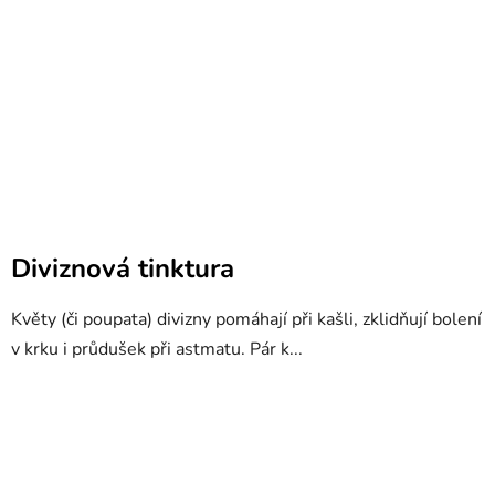
Diviznová tinktura
Květy (či poupata) divizny pomáhají při kašli, zklidňují bolení
v krku i průdušek při astmatu. Pár k...