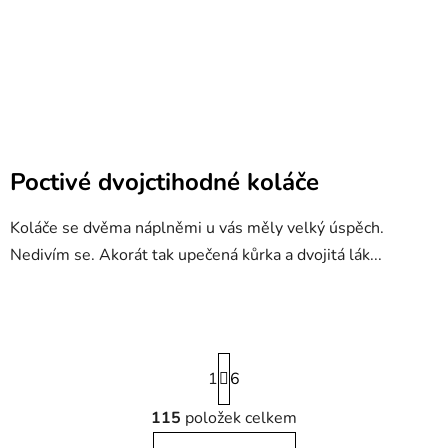
Poctivé dvojctihodné koláče
Koláče se dvěma náplněmi u vás měly velký úspěch.
Nedivím se. Akorát tak upečená kůrka a dvojitá lák...
S
1
t
6
r
á
115
položek celkem
O
n