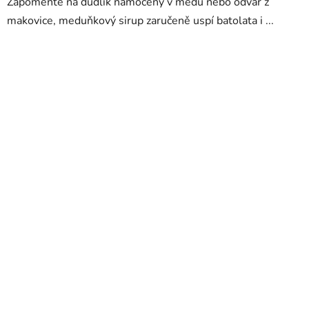
Zapomeňte na dudlík namočený v medu nebo odvar z
makovice, meduňkový sirup zaručeně uspí batolata i ...