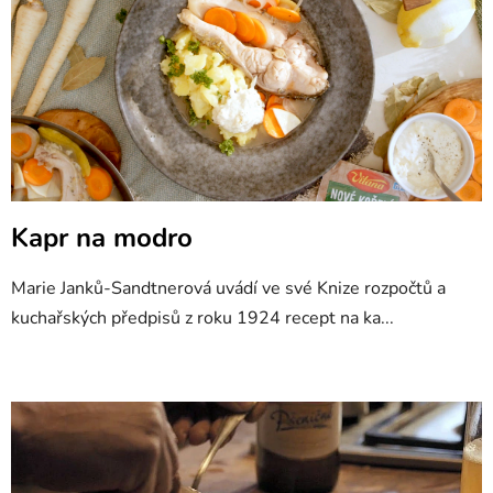
i
s
č
l
á
n
k
ů
Kapr na modro
Marie Janků-Sandtnerová uvádí ve své Knize rozpočtů a
kuchařských předpisů z roku 1924 recept na ka...