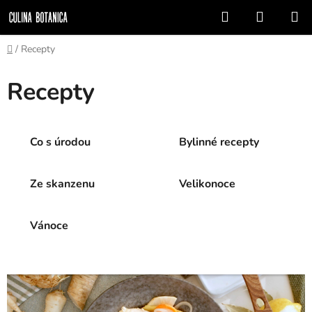
Přejít
Hledat
NÁKUP
na
KOŠÍK
obsah
Domů
/
Recepty
Recepty
Co s úrodou
Bylinné recepty
Ze skanzenu
Velikonoce
Vánoce
V
ý
p