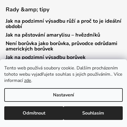
Rady &amp; tipy
Jak na podzimní výsadbu růží a proč to je ideální
období
Jak na pěstování amarylisu – hvězdníků
Není borůvka jako borůvka, průvodce odrůdami
amerických borůvek
Jak na podzimní výsadbu borůvek
Přehled zrání jednotlivých odrůd malin
Tento web používá soubory cookie. Dalším procházením
tohoto webu vyjadřujete souhlas s jejich používáním.. Více
informací
zde
.
Odebírat newsletter
Nastavení
Vložte svůj e-mail a my vám budeme zasílat informace o
nových produktech na našem e-shopu.
Odmítnout
Souhlasím
E-mail