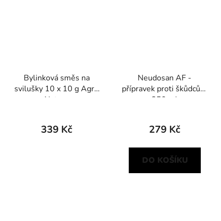
Bylinková směs na
Neudosan AF -
svilušky 10 x 10 g Agro
přípravek proti škůdcům
Natura
250 ml
339 Kč
279 Kč
DO KOŠÍKU