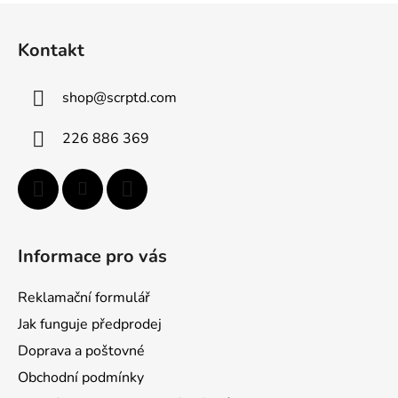
l
Z
á
á
d
Kontakt
p
a
a
c
shop
@
scrptd.com
t
í
p
í
226 886 369
r
v
k
y
v
ý
Informace pro vás
p
i
Reklamační formulář
s
u
Jak funguje předprodej
Doprava a poštovné
Obchodní podmínky