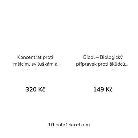
Koncentrát proti
Biool – Biologický
mšicím, sviluškám a
přípravek proti škůdcům
molicím Neudosan
- mšicím, molicím,
Neudorff 250 ml
puklicím, sviluškám,
třásněnkám aj. 200 ml
320 Kč
149 Kč
10
položek celkem
O
v