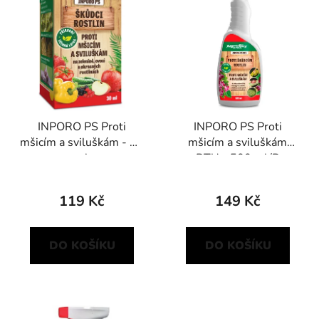
p
o
i
d
s
u
p
k
r
t
o
ů
d
INPORO PS Proti
INPORO PS Proti
u
mšicím a sviluškám - 30
mšicím a sviluškám
k
ml
RTU - 500 ml/R
t
ů
119 Kč
149 Kč
DO KOŠÍKU
DO KOŠÍKU