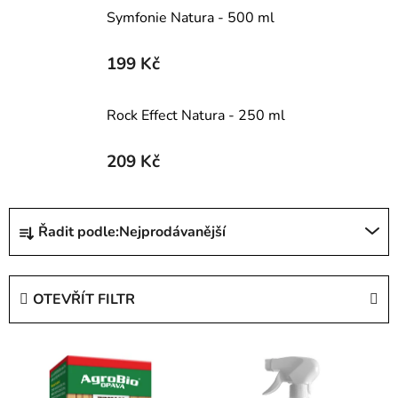
Symfonie Natura - 500 ml
199 Kč
Rock Effect Natura - 250 ml
209 Kč
Ř
Řadit podle:
Nejprodávanější
a
z
e
OTEVŘÍT FILTR
n
í
V
p
ý
r