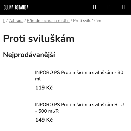
Přejít
Hledat
NÁKUP
na
KOŠÍK
obsah
Domů
/
Zahrada
/
Přírodní ochrana rostlin
/
Proti sviluškám
Proti sviluškám
Nejprodávanější
INPORO PS Proti mšicím a sviluškám - 30
ml
119 Kč
INPORO PS Proti mšicím a sviluškám RTU
- 500 ml/R
149 Kč