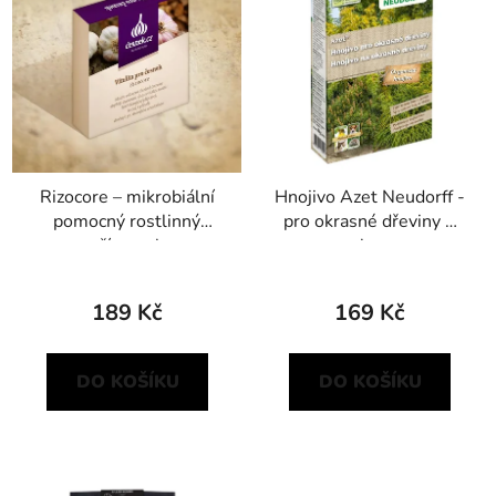
p
o
i
d
s
u
p
k
r
t
o
ů
d
Rizocore – mikrobiální
Hnojivo Azet Neudorff -
u
pomocný rostlinný
pro okrasné dřeviny 1
k
přípravek
kg
t
ů
189 Kč
169 Kč
DO KOŠÍKU
DO KOŠÍKU