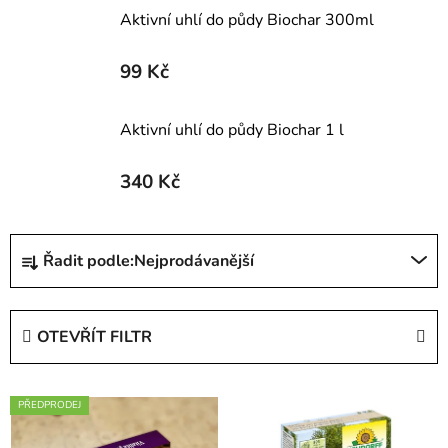
Aktivní uhlí do půdy Biochar 300ml
99 Kč
Aktivní uhlí do půdy Biochar 1 l
340 Kč
Ř
Řadit podle:
Nejprodávanější
a
z
e
OTEVŘÍT FILTR
n
í
V
p
PŘEDPRODEJ
ý
r