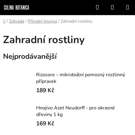
Přejít
Hledat
NÁKUP
na
KOŠÍK
obsah
Domů
/
Zahrada
/
Přírodní hnojiva
/
Zahradní rostliny
Zahradní rostliny
Nejprodávanější
Rizocore – mikrobiální pomocný rostlinný
přípravek
189 Kč
Hnojivo Azet Neudorff - pro okrasné
dřeviny 1 kg
169 Kč