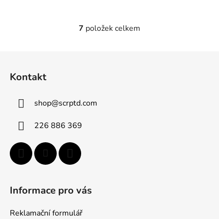
7
položek celkem
O
v
l
Z
á
á
d
Kontakt
p
a
a
c
shop
@
scrptd.com
t
í
p
í
226 886 369
r
v
k
y
v
ý
Informace pro vás
p
i
Reklamační formulář
s