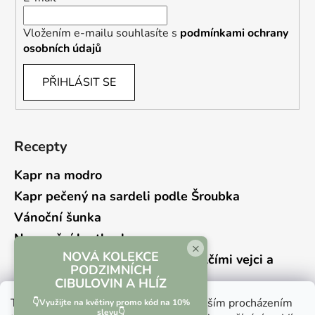
Vložením e-mailu souhlasíte s
podmínkami ochrany
osobních údajů
PŘIHLÁSIT SE
Recepty
Kapr na modro
Kapr pečený na sardeli podle Šroubka
Vánoční šunka
Novoroční hrstkovka
×
NOVÁ KOLEKCE
Lehký bramborový salát s křepelčími vejci a
PODZIMNÍCH
kyselou okurkou
CIBULOVIN A HLÍZ
Tento web používá soubory cookie. Dalším procházením
👇Využijte na květiny promo kód na 10%
slevu👇