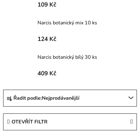
109 Kč
Narcis botanický mix 10 ks
124 Kč
Narcis botanický bílý 30 ks
409 Kč
Ř
Řadit podle:
Nejprodávanější
a
z
e
OTEVŘÍT FILTR
n
í