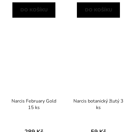
DO KOŠÍKU
DO KOŠÍKU
Narcis February Gold
Narcis botanický žlutý 3
15 ks
ks
289 Kč
59 Kč