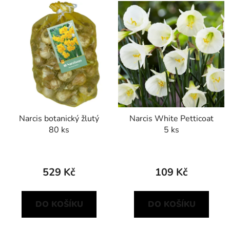
V
p
ý
r
p
o
i
d
s
u
p
k
r
t
o
ů
d
Narcis botanický žlutý
Narcis White Petticoat
u
80 ks
5 ks
k
t
ů
529 Kč
109 Kč
DO KOŠÍKU
DO KOŠÍKU