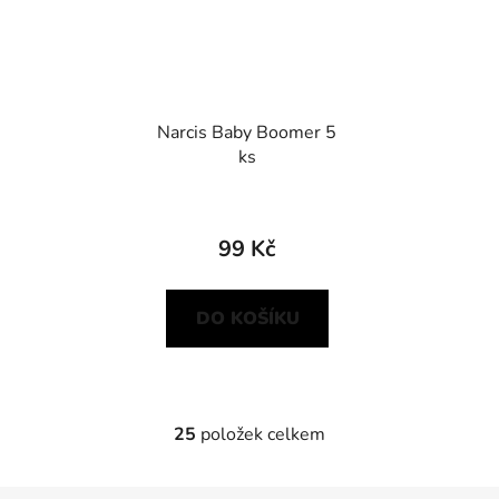
Narcis Baby Boomer 5
ks
99 Kč
DO KOŠÍKU
25
položek celkem
O
v
l