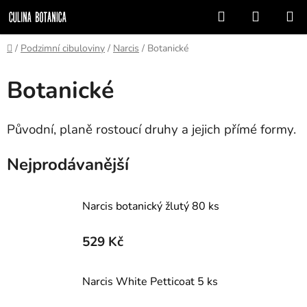
Přejít
Hledat
NÁKUP
na
KOŠÍK
obsah
Domů
/
Podzimní cibuloviny
/
Narcis
/
Botanické
Botanické
Původní, planě rostoucí druhy a jejich přímé formy.
Nejprodávanější
Narcis botanický žlutý 80 ks
529 Kč
Narcis White Petticoat 5 ks