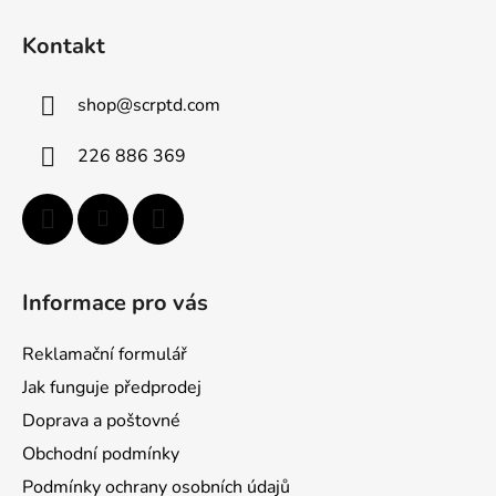
Z
á
á
d
Kontakt
p
a
a
c
shop
@
scrptd.com
t
í
p
í
226 886 369
r
v
k
y
v
ý
Informace pro vás
p
i
Reklamační formulář
s
u
Jak funguje předprodej
Doprava a poštovné
Obchodní podmínky
Podmínky ochrany osobních údajů