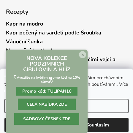
Recepty
Kapr na modro
Kapr pečený na sardeli podle Šroubka
Vánoční šunka
Novoroční hrstkovka
×
NOVÁ KOLEKCE
Lehký bramborový salát s křepelčími vejci a
PODZIMNÍCH
kyselou okurkou
CIBULOVIN A HLÍZ
Tento web používá soubory cookie. Dalším procházením
👇Využijte na květiny promo kód na 10%
slevu👇
tohoto webu vyjadřujete souhlas s jejich používáním.. Více
informací
zde
.
Promo kód:
TULIPAN10
Vrácení zboží a reklamace
Kontaktní formulář
CELÁ NABÍDKA ZDE
Nastavení
SADBOVÝ ČESNEK ZDE
Vytvořil Shoptet
Odmítnout
Souhlasím
Copyright 2026
Culina Botanica
. Všechna práva