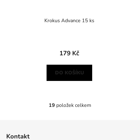
Krokus Advance 15 ks
179 Kč
DO KOŠÍKU
19
položek celkem
O
v
l
Z
á
á
d
Kontakt
p