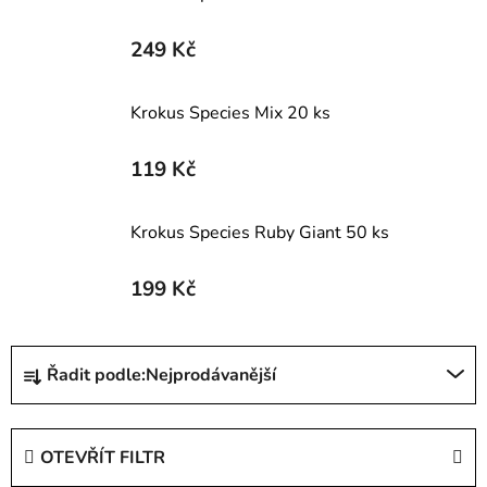
249 Kč
Krokus Species Mix 20 ks
119 Kč
Krokus Species Ruby Giant 50 ks
199 Kč
Ř
Řadit podle:
Nejprodávanější
a
z
e
OTEVŘÍT FILTR
n