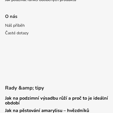
O nás
Náš příběh
Časté dotazy
Rady &amp; tipy
Jak na podzimní výsadbu růží a proč to je ideální
období
Jak na pěstování amarylisu – hvězdníků