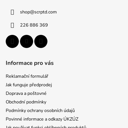
a
a
c
shop
@
scrptd.com
t
í
p
í
226 886 369
r
v
k
y
v
ý
Informace pro vás
p
i
Reklamační formulář
s
u
Jak funguje předprodej
Doprava a poštovné
Obchodní podmínky
Podmínky ochrany osobních údajů
Povinné informace a odkazy ÚKZÚZ
Jak používat funkci oblíbených produktů