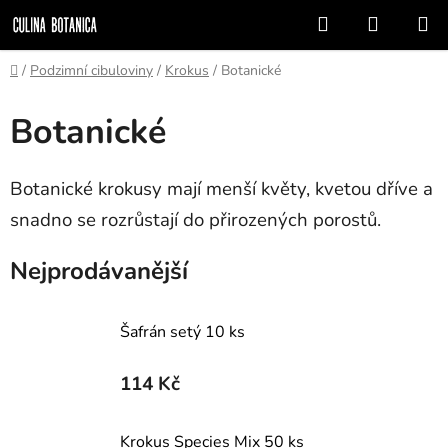
Přejít
Hledat
NÁKUP
na
KOŠÍK
obsah
Domů
/
Podzimní cibuloviny
/
Krokus
/
Botanické
Botanické
Botanické krokusy mají menší květy, kvetou dříve a
snadno se rozrůstají do přirozených porostů.
Nejprodávanější
Šafrán setý 10 ks
114 Kč
Krokus Species Mix 50 ks