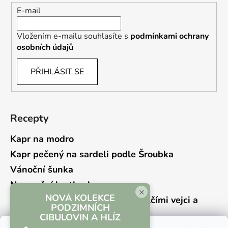
E-mail
Vložením e-mailu souhlasíte s
podmínkami ochrany
osobních údajů
PŘIHLÁSIT SE
Recepty
Kapr na modro
Kapr pečený na sardeli podle Šroubka
Vánoční šunka
Novoroční hrstkovka
×
NOVÁ KOLEKCE
Lehký bramborový salát s křepelčími vejci a
PODZIMNÍCH
kyselou okurkou
CIBULOVIN A HLÍZ