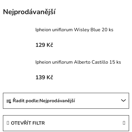
Nejprodávanější
Ipheion uniflorum Wisley Blue 20 ks
129 Kč
Ipheion uniflorum Alberto Castillo 15 ks
139 Kč
Ř
Řadit podle:
Nejprodávanější
a
z
e
OTEVŘÍT FILTR
n