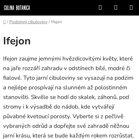
Přejít
Hledat
NÁKUP
na
KOŠÍK
obsah
Domů
/
Podzimní cibuloviny
/
Ifejon
Ifejon
Ifejon zaujme jemnými hvězdicovitými květy, které
na jaře rozzáří zahradu v odstínech bílé, modré či
fialové. Tyto jarní cibuloviny se vysazují na podzim
a nejlépe prospívají na slunném až polostinném
stanovišti. Skvěle se hodí do skalek, záhonů, pod
stromy i k výsadbě do nádob, kde vytvářejí
půvabné kvetoucí porosty. Vyberte si z pečlivě
vybraných odrůd a dopřejte své zahradě něžnou
jarní krásu, která se bude každým rokem rozrůstat.