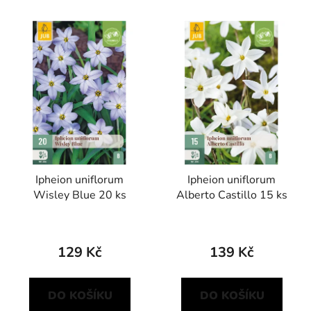
í
V
p
ý
r
p
o
i
d
s
u
p
k
r
t
o
ů
d
Ipheion uniflorum
Ipheion uniflorum
u
Wisley Blue 20 ks
Alberto Castillo 15 ks
k
t
ů
129 Kč
139 Kč
DO KOŠÍKU
DO KOŠÍKU