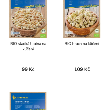
p
o
i
d
s
u
p
k
r
t
o
ů
d
BIO sladká lupina na
BIO hrách na klíčení
u
klíčení
k
t
ů
99 Kč
109 Kč