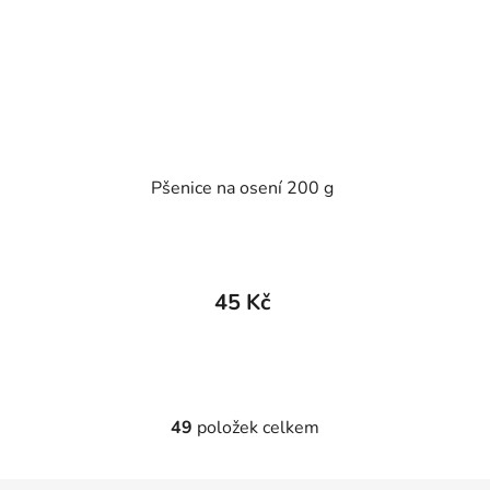
Pšenice na osení 200 g
45 Kč
49
položek celkem
O
v
l