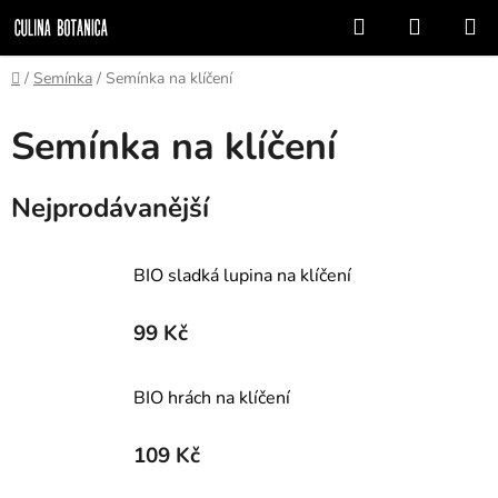
Přejít
Hledat
NÁKUP
na
KOŠÍK
obsah
Domů
/
Semínka
/
Semínka na klíčení
Semínka na klíčení
Nejprodávanější
BIO sladká lupina na klíčení
99 Kč
BIO hrách na klíčení
109 Kč