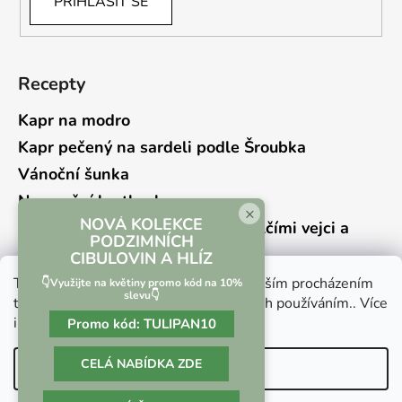
PŘIHLÁSIT SE
Recepty
Kapr na modro
Kapr pečený na sardeli podle Šroubka
Vánoční šunka
Novoroční hrstkovka
×
NOVÁ KOLEKCE
Lehký bramborový salát s křepelčími vejci a
PODZIMNÍCH
kyselou okurkou
CIBULOVIN A HLÍZ
Tento web používá soubory cookie. Dalším procházením
👇Využijte na květiny promo kód na 10%
slevu👇
tohoto webu vyjadřujete souhlas s jejich používáním.. Více
informací
zde
.
Promo kód:
TULIPAN10
Vrácení zboží a reklamace
Kontaktní formulář
CELÁ NABÍDKA ZDE
Nastavení