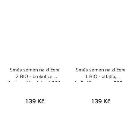
Směs semen na klíčení
Směs semen na klíčení
2 BIO - brokolice,
1 BIO - alfalfa,
ředkev růžová, jetel 200
ředkvička, mungo 200 g
g
139 Kč
139 Kč