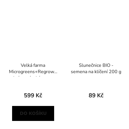
Velká farma
Slunečnice BIO -
Microgreens+Regrow -
semena na klíčení 200 g
krémová s kávovou
sedlinou
599 Kč
89 Kč
DO KOŠÍKU