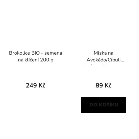
Brokolice BIO - semena
Miska na
na klíčení 200 g
Avokádo/Cibuli
krémová barva s
kávovou sedlinou
249 Kč
89 Kč
DO KOŠÍKU