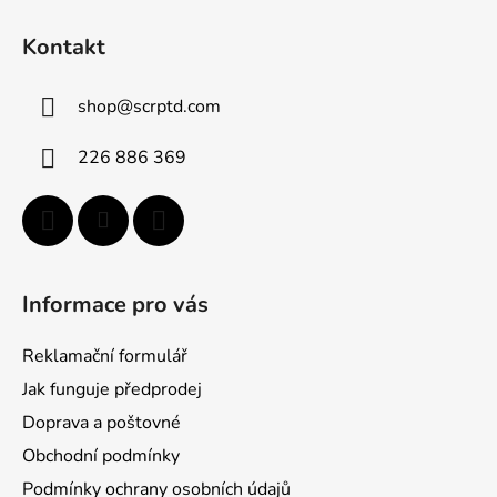
Z
á
á
d
Kontakt
p
a
a
c
shop
@
scrptd.com
t
í
p
í
226 886 369
r
v
k
y
v
ý
Informace pro vás
p
i
Reklamační formulář
s
u
Jak funguje předprodej
Doprava a poštovné
Obchodní podmínky
Podmínky ochrany osobních údajů