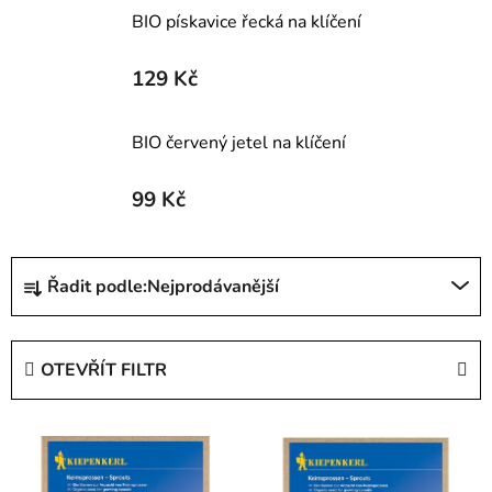
BIO pískavice řecká na klíčení
129 Kč
BIO červený jetel na klíčení
99 Kč
Ř
Řadit podle:
Nejprodávanější
a
z
e
OTEVŘÍT FILTR
n
í
V
p
ý
r