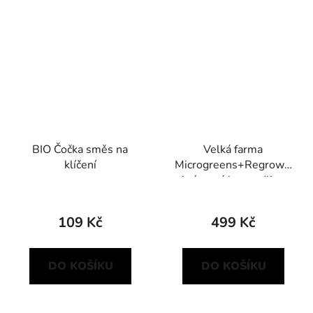
BIO Čočka směs na
Velká farma
klíčení
Microgreens+Regrow -
krémová bez sedliny
109 Kč
499 Kč
DO KOŠÍKU
DO KOŠÍKU