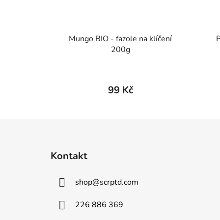
Mungo BIO - fazole na klíčení
P
200g
99 Kč
Z
á
Kontakt
p
a
shop
@
scrptd.com
t
í
226 886 369