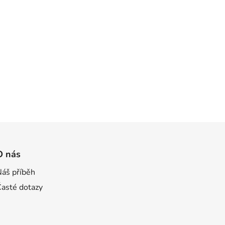
O nás
Náš příběh
Časté dotazy