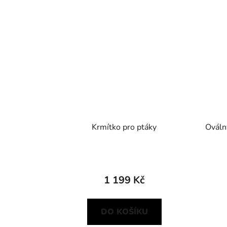
Krmítko pro ptáky
Ováln
1 199 Kč
DO KOŠÍKU