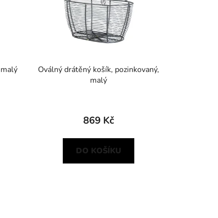
, malý
Oválný drátěný košík, pozinkovaný,
malý
869 Kč
DO KOŠÍKU