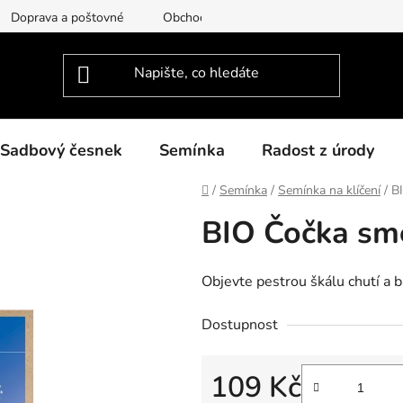
Doprava a poštovné
Obchodní podmínky
Podmínky ochra
Sadbový česnek
Semínka
Radost z úrody
Domů
/
Semínka
/
Semínka na klíčení
/
B
BIO Čočka smě
Objevte pestrou škálu chutí a b
Dostupnost
109 Kč