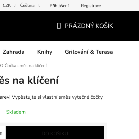
CZK
Čeština
Přihlášení
Registrace
ny osobních údajů
Povinné informace a odkazy ÚKZÚZ
Jak
PRÁZDNÝ KOŠÍK
NÁKUPNÍ
KOŠÍK
Zahrada
Knihy
Grilování & Terasa
Dárk
IO Čočka směs na klíčení
s na klíčení
arev! Vypěstujte si vlastní směs výtečné čočky.
Skladem
DO KOŠÍKU