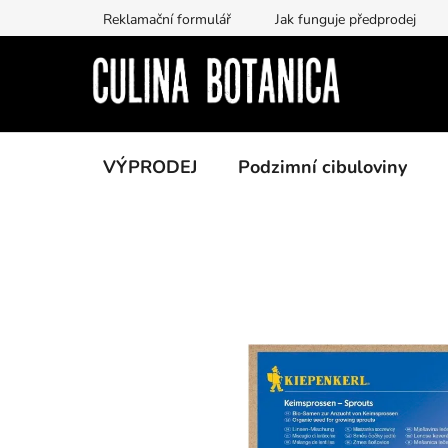
Přejít
Reklamační formulář
Jak funguje předprodej
na
obsah
VÝPRODEJ
Podzimní cibuloviny