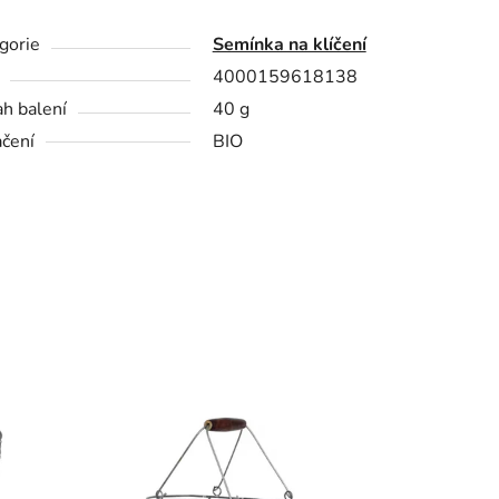
gorie
Semínka na klíčení
4000159618138
h balení
40 g
čení
BIO