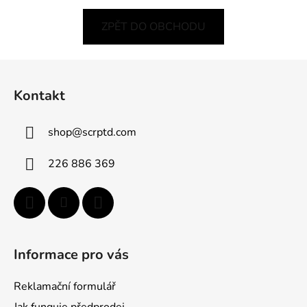
ZPĚT DO OBCHODU
Z
á
Kontakt
p
a
shop
@
scrptd.com
t
í
226 886 369
Informace pro vás
Reklamační formulář
Jak funguje předprodej