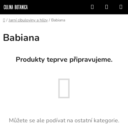
Přejít
Hledat
NÁKUP
na
KOŠÍK
obsah
Domů
/
Jarní cibuloviny a hlízy
/
Babiana
Babiana
Produkty teprve připravujeme.
Můžete se ale podívat na ostatní kategorie.