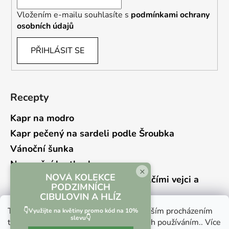
Vložením e-mailu souhlasíte s
podmínkami ochrany
osobních údajů
PŘIHLÁSIT SE
Recepty
Kapr na modro
Kapr pečený na sardeli podle Šroubka
Vánoční šunka
Novoroční hrstkovka
×
NOVÁ KOLEKCE
Lehký bramborový salát s křepelčími vejci a
PODZIMNÍCH
kyselou okurkou
CIBULOVIN A HLÍZ
Tento web používá soubory cookie. Dalším procházením
👇Využijte na květiny promo kód na 10%
slevu👇
tohoto webu vyjadřujete souhlas s jejich používáním.. Více