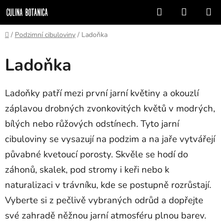
Přejít
Hledat
NÁKUP
na
KOŠÍK
obsah
Domů
/
Podzimní cibuloviny
/
Ladoňka
Ladoňka
Ladoňky patří mezi první jarní květiny a okouzlí
záplavou drobných zvonkovitých květů v modrých,
bílých nebo růžových odstínech. Tyto jarní
cibuloviny se vysazují na podzim a na jaře vytvářejí
půvabné kvetoucí porosty. Skvěle se hodí do
záhonů, skalek, pod stromy i keři nebo k
naturalizaci v trávníku, kde se postupně rozrůstají.
Vyberte si z pečlivě vybraných odrůd a dopřejte
své zahradě něžnou jarní atmosféru plnou barev.