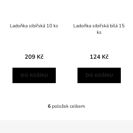
Ladoňka sibiřská 10 ks
Ladoňka sibiřská bílá 15
ks
209 Kč
124 Kč
DO KOŠÍKU
DO KOŠÍKU
6
položek celkem
O
v
l
Z
á
á