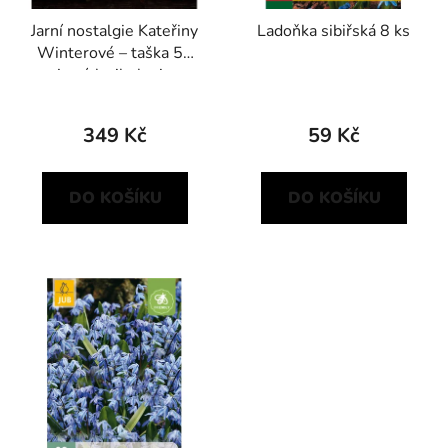
d
Jarní nostalgie Kateřiny
Ladoňka sibiřská 8 ks
u
Winterové – taška 50
k
jarních cibulovin
t
ů
349 Kč
59 Kč
DO KOŠÍKU
DO KOŠÍKU