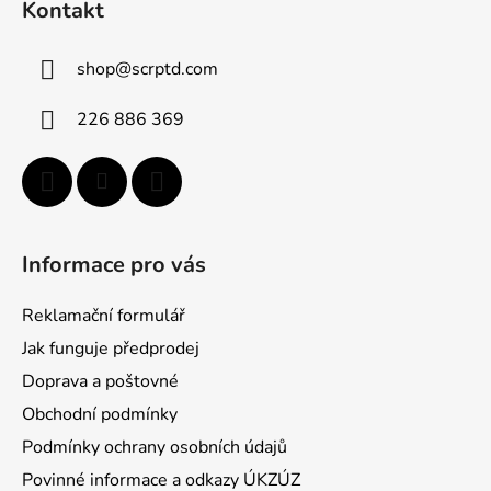
d
Kontakt
p
a
a
c
shop
@
scrptd.com
t
í
p
í
226 886 369
r
v
k
y
v
ý
Informace pro vás
p
i
Reklamační formulář
s
u
Jak funguje předprodej
Doprava a poštovné
Obchodní podmínky
Podmínky ochrany osobních údajů
Povinné informace a odkazy ÚKZÚZ