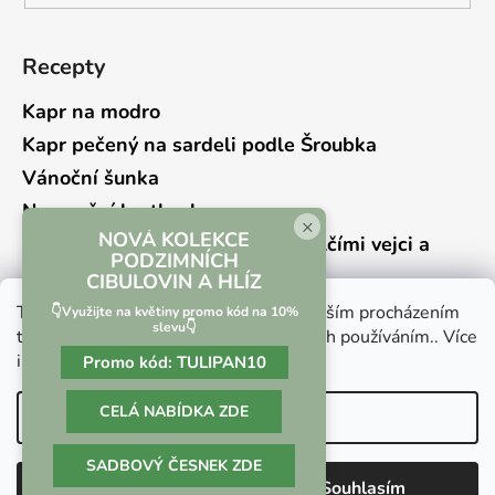
Recepty
Kapr na modro
Kapr pečený na sardeli podle Šroubka
Vánoční šunka
Novoroční hrstkovka
×
NOVÁ KOLEKCE
Lehký bramborový salát s křepelčími vejci a
PODZIMNÍCH
kyselou okurkou
CIBULOVIN A HLÍZ
Tento web používá soubory cookie. Dalším procházením
👇Využijte na květiny promo kód na 10%
slevu👇
tohoto webu vyjadřujete souhlas s jejich používáním.. Více
informací
zde
.
Promo kód:
TULIPAN10
Vrácení zboží a reklamace
Kontaktní formulář
CELÁ NABÍDKA ZDE
Nastavení
SADBOVÝ ČESNEK ZDE
Vytvořil Shoptet
Odmítnout
Souhlasím
Copyright 2026
Culina Botanica
. Všechna práva