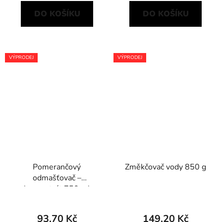
DO KOŠÍKU
DO KOŠÍKU
VÝPRODEJ
VÝPRODEJ
Pomerančový
Změkčovač vody 850 g
odmašťovač –
koncentrát 750 ml
93,70 Kč
149,20 Kč