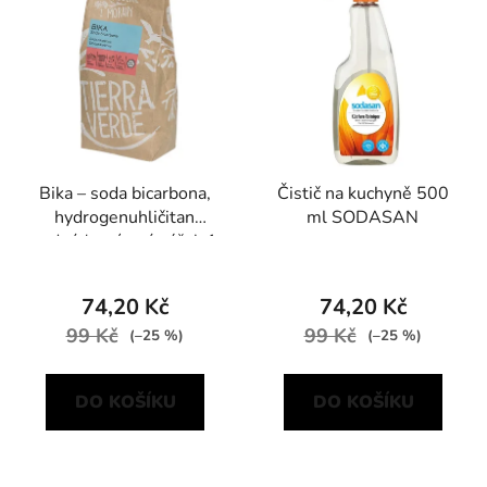
p
o
i
d
s
u
p
k
r
t
o
ů
d
Bika – soda bicarbona,
Čistič na kuchyně 500
u
hydrogenuhličitan
ml SODASAN
k
sodný (papírový sáček 1
t
kg)
ů
74,20 Kč
74,20 Kč
99 Kč
99 Kč
(–25 %)
(–25 %)
DO KOŠÍKU
DO KOŠÍKU