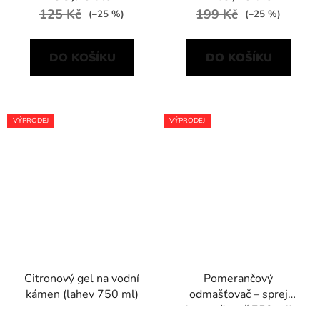
125 Kč
199 Kč
(–25 %)
(–25 %)
DO KOŠÍKU
DO KOŠÍKU
VÝPRODEJ
VÝPRODEJ
Citronový gel na vodní
Pomerančový
kámen (lahev 750 ml)
odmašťovač – sprej
(rozprašovač 750 ml)