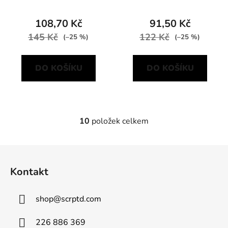
108,70 Kč
91,50 Kč
145 Kč
122 Kč
(–25 %)
(–25 %)
DO KOŠÍKU
DO KOŠÍKU
10
položek celkem
O
v
l
Z
á
á
d
Kontakt
p
a
a
c
shop
@
scrptd.com
t
í
p
í
226 886 369
r