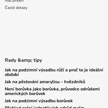
Náš příběh
Časté dotazy
Rady &amp; tipy
Jak na podzimní výsadbu růží a proč to je ideální
období
Jak na pěstování amarylisu – hvězdníků
Není borůvka jako borůvka, průvodce odrůdami
amerických borůvek
Jak na podzimní výsadbu borůvek
Přehled zrání jednotlivých odrůd malin