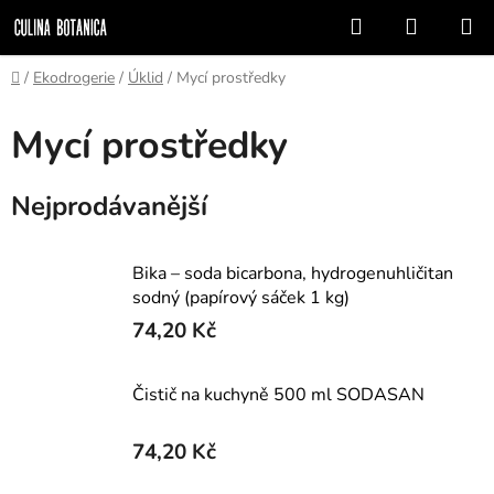
Přejít
Hledat
NÁKUP
na
KOŠÍK
obsah
Domů
/
Ekodrogerie
/
Úklid
/
Mycí prostředky
Mycí prostředky
Nejprodávanější
Bika – soda bicarbona, hydrogenuhličitan
sodný (papírový sáček 1 kg)
74,20 Kč
Čistič na kuchyně 500 ml SODASAN
74,20 Kč