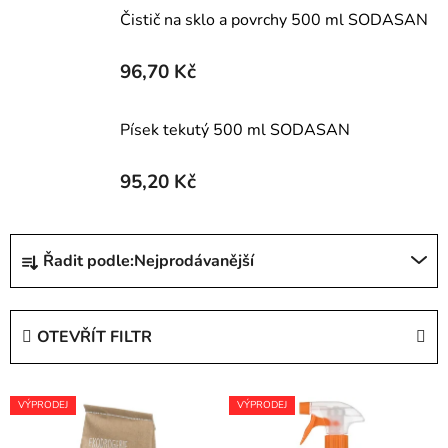
Čistič na sklo a povrchy 500 ml SODASAN
96,70 Kč
Písek tekutý 500 ml SODASAN
95,20 Kč
Ř
Řadit podle:
Nejprodávanější
a
z
e
OTEVŘÍT FILTR
n
í
V
p
VÝPRODEJ
VÝPRODEJ
ý
r