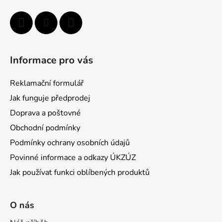
v
k
y
v
ý
Informace pro vás
p
i
Reklamační formulář
s
u
Jak funguje předprodej
Doprava a poštovné
Obchodní podmínky
Podmínky ochrany osobních údajů
Povinné informace a odkazy ÚKZÚZ
Jak používat funkci oblíbených produktů
O nás