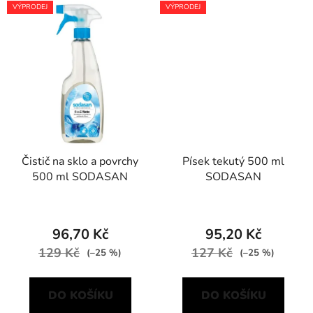
VÝPRODEJ
VÝPRODEJ
Čistič na sklo a povrchy
Písek tekutý 500 ml
500 ml SODASAN
SODASAN
96,70 Kč
95,20 Kč
129 Kč
127 Kč
(–25 %)
(–25 %)
DO KOŠÍKU
DO KOŠÍKU