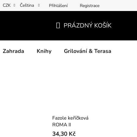
CZK
Čeština
Přihlášení
Registrace
ny osobních údajů
Povinné informace a odkazy ÚKZÚZ
Jak
PRÁZDNÝ KOŠÍK
NÁKUPNÍ
KOŠÍK
Zahrada
Knihy
Grilování & Terasa
Dárk
Fazole keříčková
ROMA II
34,30 Kč