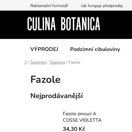
Přejít
Reklamační formulář
Jak funguje předprodej
na
obsah
VÝPRODEJ
Podzimní cibuloviny
Domů
/
Semínka
/
Zelenina
/
Fazole
Fazole
Nejprodávanější
Fazole pnoucí A
COSSE VIOLETTA
34,30 Kč