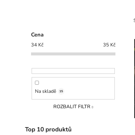
P
o
s
Cena
t
34
Kč
35
Kč
r
a
i
n
n
í
p
Na skladě
15
a
n
ROZBALIT FILTR
e
l
Top 10 produktů