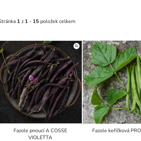
Stránka
1
z
1
-
15
položek celkem
V
ý
p
s
p
r
o
d
u
k
t
Fazole pnoucí A COSSE
Fazole keříčková PR
VIOLETTA
ů