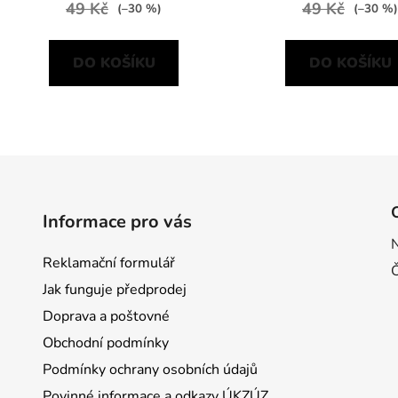
49 Kč
49 Kč
(–30 %)
(–30 %)
DO KOŠÍKU
DO KOŠÍKU
O
v
l
á
d
Informace pro vás
a
c
Reklamační formulář
í
p
Jak funguje předprodej
r
Doprava a poštovné
v
Obchodní podmínky
k
y
Podmínky ochrany osobních údajů
v
Povinné informace a odkazy ÚKZÚZ