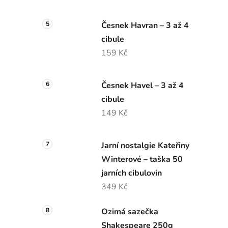
Česnek Havran – 3 až 4
cibule
159 Kč
Česnek Havel – 3 až 4
cibule
149 Kč
Jarní nostalgie Kateřiny
Winterové – taška 50
jarních cibulovin
349 Kč
Ozimá sazečka
Shakespeare 250g