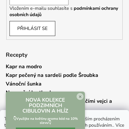
Vložením e-mailu souhlasíte s
podmínkami ochrany
osobních údajů
PŘIHLÁSIT SE
Recepty
Kapr na modro
Kapr pečený na sardeli podle Šroubka
Vánoční šunka
Novoroční hrstkovka
×
NOVÁ KOLEKCE
Lehký bramborový salát s křepelčími vejci a
PODZIMNÍCH
kyselou okurkou
CIBULOVIN A HLÍZ
Tento web používá soubory cookie. Dalším procházením
👇Využijte na květiny promo kód na 10%
slevu👇
tohoto webu vyjadřujete souhlas s jejich používáním.. Více