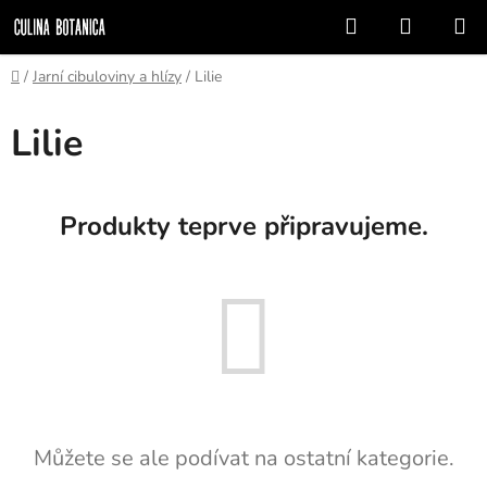
Přejít
Hledat
NÁKUP
na
KOŠÍK
obsah
Domů
/
Jarní cibuloviny a hlízy
/
Lilie
Lilie
Produkty teprve připravujeme.
Můžete se ale podívat na ostatní kategorie.