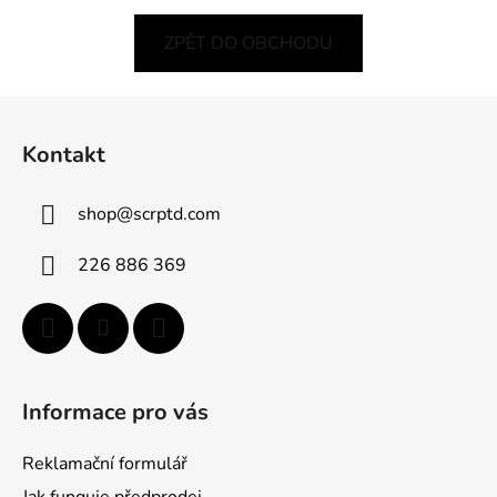
ZPĚT DO OBCHODU
Z
á
Kontakt
p
a
shop
@
scrptd.com
t
í
226 886 369
Informace pro vás
Reklamační formulář
Jak funguje předprodej