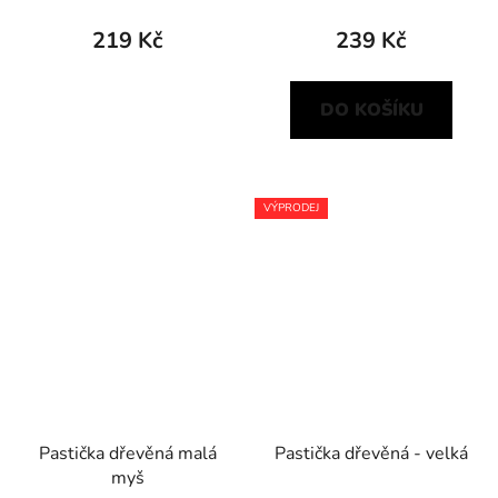
219 Kč
239 Kč
DO KOŠÍKU
VÝPRODEJ
Pastička dřevěná malá
Pastička dřevěná - velká
myš