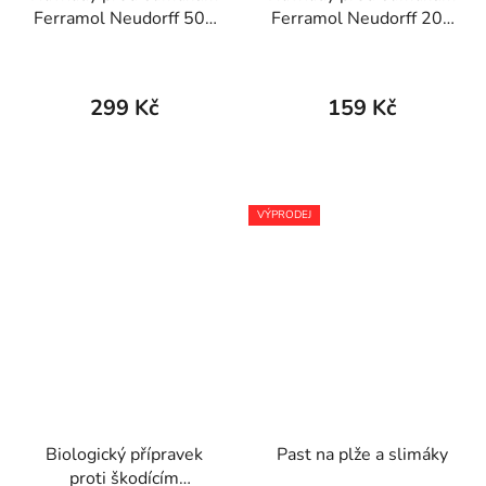
Ferramol Neudorff 500
Ferramol Neudorff 200
g
g
299 Kč
159 Kč
VÝPRODEJ
Biologický přípravek
Past na plže a slimáky
proti škodícím