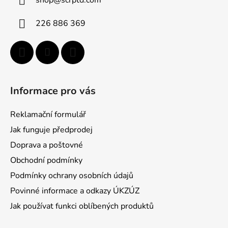
t
í
p
í
226 886 369
r
v
k
y
v
ý
Informace pro vás
p
i
Reklamační formulář
s
u
Jak funguje předprodej
Doprava a poštovné
Obchodní podmínky
Podmínky ochrany osobních údajů
Povinné informace a odkazy ÚKZÚZ
Jak používat funkci oblíbených produktů