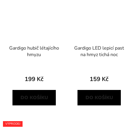
Gardigo hubič létajícího
Gardigo LED lepicí past
hmyzu
na hmyz tichá noc
199 Kč
159 Kč
DO KOŠÍKU
DO KOŠÍKU
VÝPRODEJ