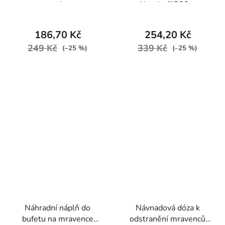
ml
Neudorff 300 g
186,70 Kč
254,20 Kč
249 Kč
339 Kč
(–25 %)
(–25 %)
Náhradní náplň do
Návnadová dóza k
bufetu na mravence
odstranění mravenců