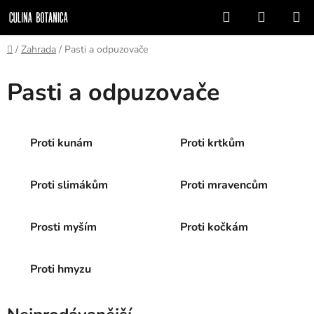
Přejít
Hledat
NÁKUP
na
KOŠÍK
obsah
Domů
/
Zahrada
/
Pasti a odpuzovače
Pasti a odpuzovače
Proti kunám
Proti krtkům
Proti slimákům
Proti mravencům
Prosti myším
Proti kočkám
Proti hmyzu