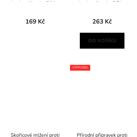
Loxiran Neudorff 1 ks
Loxiran Neudorff 2 ks
169 Kč
263 Kč
DO KOŠÍKU
VÝPRODEJ
Skořicové mlžení proti
Přírodní přípravek proti