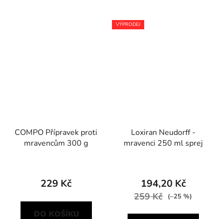
VÝPRODEJ
COMPO Přípravek proti
Loxiran Neudorff -
mravencům 300 g
mravenci 250 ml sprej
229 Kč
194,20 Kč
259 Kč
(–25 %)
DO KOŠÍKU