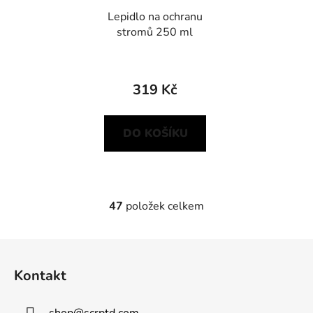
Lepidlo na ochranu
stromů 250 ml
319 Kč
DO KOŠÍKU
47
položek celkem
O
v
l
Z
á
á
d
Kontakt
p
a
a
c
shop
@
scrptd.com