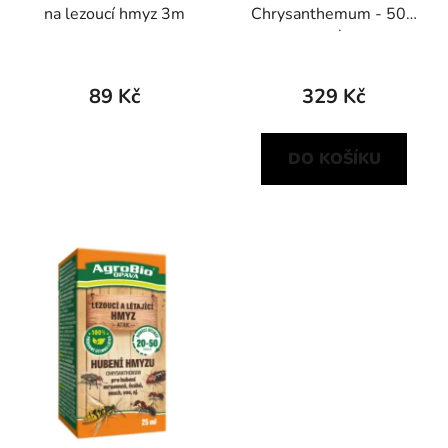
na lezoucí hmyz 3m
Chrysanthemum - 500
k
ml
t
ů
89 Kč
329 Kč
DO KOŠÍKU