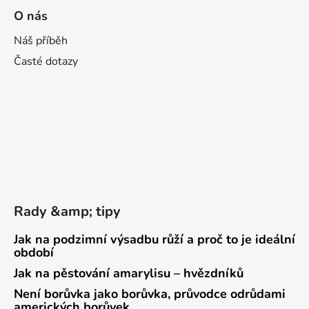
O nás
Náš příběh
Časté dotazy
Rady &amp; tipy
Jak na podzimní výsadbu růží a proč to je ideální
období
Jak na pěstování amarylisu – hvězdníků
Není borůvka jako borůvka, průvodce odrůdami
amerických borůvek