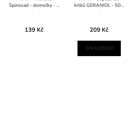
Spinosad - domečky - 2
krtků GERANIOL - 500
ks
ml
139 Kč
209 Kč
DO KOŠÍKU