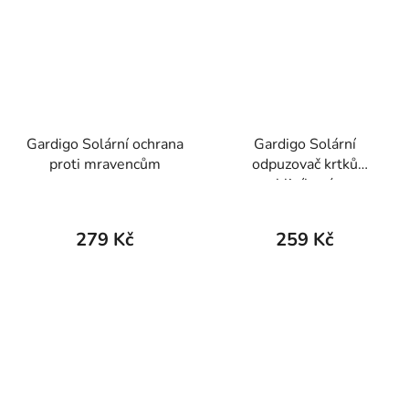
Gardigo Solární ochrana
Gardigo Solární
proti mravencům
odpuzovač krtků
hliníkový
279 Kč
259 Kč