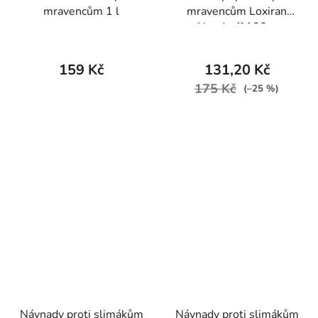
mravencům 1 l
mravencům Loxiran
Neudorff 100 g
159 Kč
131,20 Kč
175 Kč
(–25 %)
Návnady proti slimákům
Návnady proti slimákům