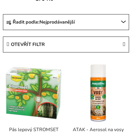
Ř
Řadit podle:
Nejprodávanější
a
z
e
OTEVŘÍT FILTR
n
í
V
p
ý
r
p
o
i
d
s
u
p
k
r
t
o
ů
d
Pás lepový STROMSET
ATAK - Aerosol na vosy
u