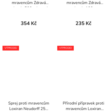
mravencům Zdravá
mravencům Zdravá
zahrada 500 ml sprej
zahrada 100 g
354 Kč
235 Kč
VÝPRODEJ
VÝPRODEJ
Sprej proti mravencům
Přírodní přípravek proti
Loxiran Neudorff 250
mravencům Loxiran