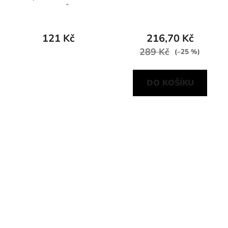
mravencům -
Bioformatox plus 200 g
121 Kč
216,70 Kč
289 Kč
(–25 %)
DO KOŠÍKU