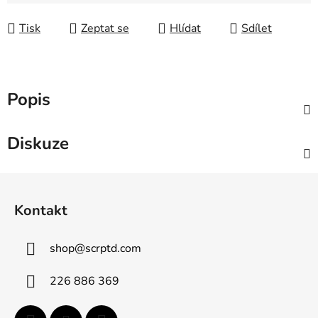
Měrná cena:
Tisk
Zeptat se
Hlídat
Sdílet
Popis
Diskuze
Z
á
Kontakt
p
a
shop
@
scrptd.com
t
í
226 886 369