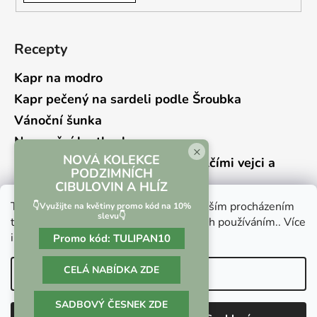
Recepty
Kapr na modro
Kapr pečený na sardeli podle Šroubka
Vánoční šunka
Novoroční hrstkovka
×
NOVÁ KOLEKCE
Lehký bramborový salát s křepelčími vejci a
PODZIMNÍCH
kyselou okurkou
CIBULOVIN A HLÍZ
Tento web používá soubory cookie. Dalším procházením
👇Využijte na květiny promo kód na 10%
slevu👇
tohoto webu vyjadřujete souhlas s jejich používáním.. Více
informací
zde
.
Promo kód:
TULIPAN10
Vrácení zboží a reklamace
Kontaktní formulář
CELÁ NABÍDKA ZDE
Nastavení
SADBOVÝ ČESNEK ZDE
Vytvořil Shoptet