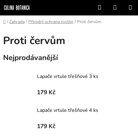
Přejít
Hledat
NÁKUP
na
KOŠÍK
obsah
Domů
/
Zahrada
/
Přírodní ochrana rostlin
/
Proti červům
Proti červům
Nejprodávanější
Lapače vrtule třešňové 3 ks
179 Kč
Lapače vrtule třešňové 4 ks
179 Kč