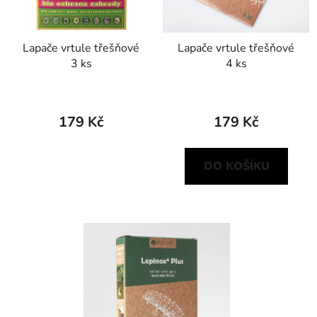
o
ů
d
Lapače vrtule třešňové
Lapače vrtule třešňové
u
3 ks
4 ks
k
t
ů
179 Kč
179 Kč
DO KOŠÍKU