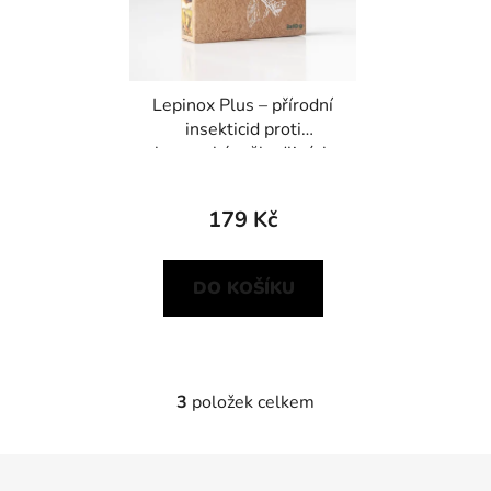
Lepinox Plus – přírodní
insekticid proti
housenkám škodlivých
motýlů
179 Kč
DO KOŠÍKU
3
položek celkem
O
v
l
Z
á