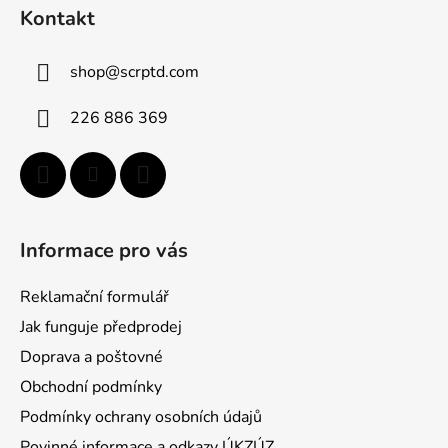
á
d
Kontakt
p
a
a
c
shop
@
scrptd.com
t
í
p
í
226 886 369
r
v
k
y
v
ý
Informace pro vás
p
i
Reklamační formulář
s
u
Jak funguje předprodej
Doprava a poštovné
Obchodní podmínky
Podmínky ochrany osobních údajů
Povinné informace a odkazy ÚKZÚZ