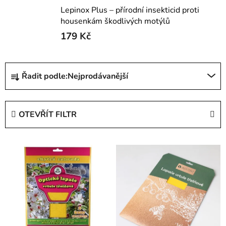
Lepinox Plus – přírodní insekticid proti
housenkám škodlivých motýlů
179 Kč
Ř
Řadit podle:
Nejprodávanější
a
z
e
OTEVŘÍT FILTR
n
í
V
p
ý
r
p
o
i
d
s
u
p
k
r
t