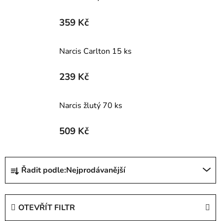
359 Kč
Narcis Carlton 15 ks
239 Kč
Narcis žlutý 70 ks
509 Kč
Ř
Řadit podle:
Nejprodávanější
a
z
e
OTEVŘÍT FILTR
n