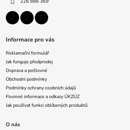
226 886 369
r
v
k
y
v
ý
Informace pro vás
p
i
Reklamační formulář
s
u
Jak funguje předprodej
Doprava a poštovné
Obchodní podmínky
Podmínky ochrany osobních údajů
Povinné informace a odkazy ÚKZÚZ
Jak používat funkci oblíbených produktů
O nás