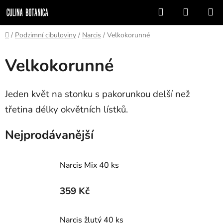
Přejít
Hledat
NÁKUP
na
KOŠÍK
obsah
Domů
/
Podzimní cibuloviny
/
Narcis
/
Velkokorunné
Velkokorunné
Jeden květ na stonku s pakorunkou delší než
třetina délky okvětních lístků.
Nejprodávanější
Narcis Mix 40 ks
359 Kč
Narcis žlutý 40 ks