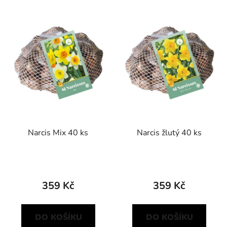
í
V
p
ý
r
p
o
i
d
s
u
p
k
r
t
o
ů
d
Narcis Mix 40 ks
Narcis žlutý 40 ks
u
k
t
ů
359 Kč
359 Kč
DO KOŠÍKU
DO KOŠÍKU