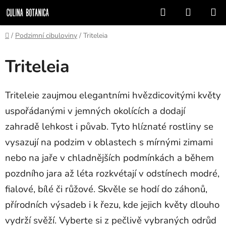
Přejít
Hledat
NÁKUP
na
KOŠÍK
obsah
Domů
/
Podzimní cibuloviny
/
Triteleia
Triteleia
Triteleie zaujmou elegantními hvězdicovitými květy
uspořádanými v jemných okolících a dodají
zahradě lehkost i půvab. Tyto hlíznaté rostliny se
vysazují na podzim v oblastech s mírnými zimami
nebo na jaře v chladnějších podmínkách a během
pozdního jara až léta rozkvétají v odstínech modré,
fialové, bílé či růžové. Skvěle se hodí do záhonů,
přírodních výsadeb i k řezu, kde jejich květy dlouho
vydrží svěží. Vyberte si z pečlivě vybraných odrůd