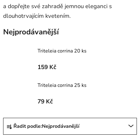
a dopřejte své zahradě jemnou eleganci s
dlouhotrvajícím kvetením.
Nejprodávanější
Triteleia corrina 20 ks
159 Kč
Triteleia corrina 25 ks
79 Kč
Ř
Řadit podle:
Nejprodávanější
a
z