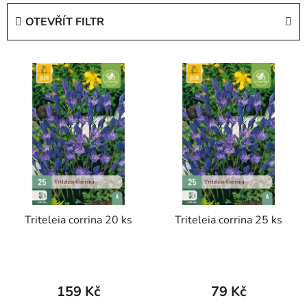
e
OTEVŘÍT FILTR
n
í
V
p
ý
r
p
o
i
d
s
u
p
k
r
t
o
ů
d
Triteleia corrina 20 ks
Triteleia corrina 25 ks
u
k
t
ů
159 Kč
79 Kč