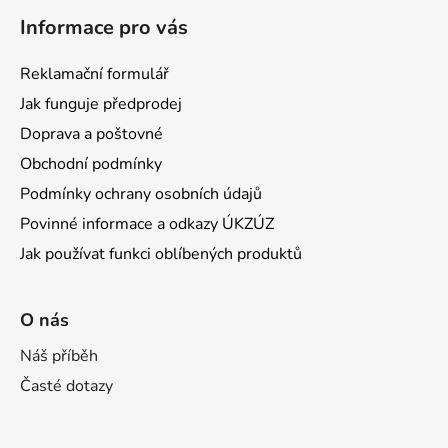
ý
Informace pro vás
p
i
Reklamační formulář
s
u
Jak funguje předprodej
Doprava a poštovné
Obchodní podmínky
Podmínky ochrany osobních údajů
Povinné informace a odkazy ÚKZÚZ
Jak používat funkci oblíbených produktů
O nás
Náš příběh
Časté dotazy