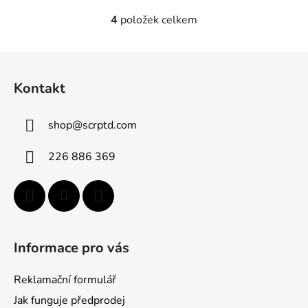
4
položek celkem
O
v
l
Z
á
á
d
Kontakt
p
a
a
c
shop
@
scrptd.com
t
í
p
í
226 886 369
r
v
k
y
v
ý
Informace pro vás
p
i
Reklamační formulář
s
u
Jak funguje předprodej