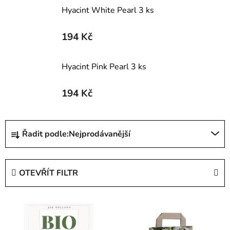
Hyacint White Pearl 3 ks
194 Kč
Hyacint Pink Pearl 3 ks
194 Kč
Ř
Řadit podle:
Nejprodávanější
a
z
e
OTEVŘÍT FILTR
n
í
V
p
ý
r