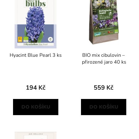
p
o
i
d
s
u
p
k
r
t
o
ů
d
Hyacint Blue Pearl 3 ks
BIO mix cibulovin –
u
přirozené jaro 40 ks
k
t
ů
194 Kč
559 Kč
DO KOŠÍKU
DO KOŠÍKU