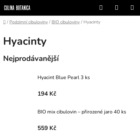
Přejít
Hledat
NÁKUP
na
KOŠÍK
obsah
Domů
/
Podzimní cibuloviny
/
BIO cibuloviny
/
Hyacinty
Hyacinty
Nejprodávanější
Hyacint Blue Pearl 3 ks
194 Kč
BIO mix cibulovin – přirozené jaro 40 ks
559 Kč