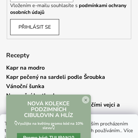
Vložením e-mailu souhlasíte s
podmínkami ochrany
osobních údajů
PŘIHLÁSIT SE
Recepty
Kapr na modro
Kapr pečený na sardeli podle Šroubka
Vánoční šunka
Novoroční hrstkovka
×
NOVÁ KOLEKCE
Lehký bramborový salát s křepelčími vejci a
PODZIMNÍCH
kyselou okurkou
CIBULOVIN A HLÍZ
Tento web používá soubory cookie. Dalším procházením
👇Využijte na květiny promo kód na 10%
slevu👇
tohoto webu vyjadřujete souhlas s jejich používáním.. Více
informací
zde
.
Promo kód:
TULIPAN10