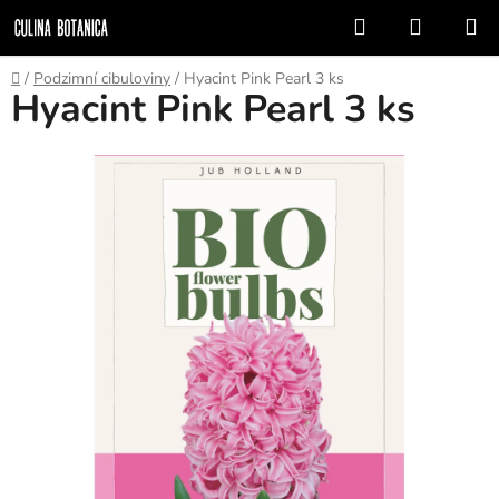
Přejít
Hledat
NÁKUP
na
KOŠÍK
obsah
Domů
/
Podzimní cibuloviny
/
Hyacint Pink Pearl 3 ks
Hyacint Pink Pearl 3 ks