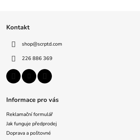
Z
á
Kontakt
p
a
shop
@
scrptd.com
t
í
226 886 369
Informace pro vás
Reklamační formulář
Jak funguje předprodej
Doprava a poštovné