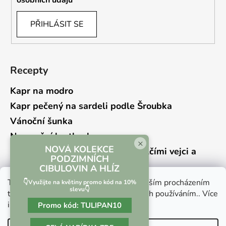
PŘIHLÁSIT SE
Recepty
Kapr na modro
Kapr pečený na sardeli podle Šroubka
Vánoční šunka
Novoroční hrstkovka
×
NOVÁ KOLEKCE
Lehký bramborový salát s křepelčími vejci a
PODZIMNÍCH
kyselou okurkou
CIBULOVIN A HLÍZ
Tento web používá soubory cookie. Dalším procházením
👇Využijte na květiny promo kód na 10%
slevu👇
tohoto webu vyjadřujete souhlas s jejich používáním.. Více
informací
zde
.
Promo kód:
TULIPAN10
Vrácení zboží a reklamace
Kontaktní formulář