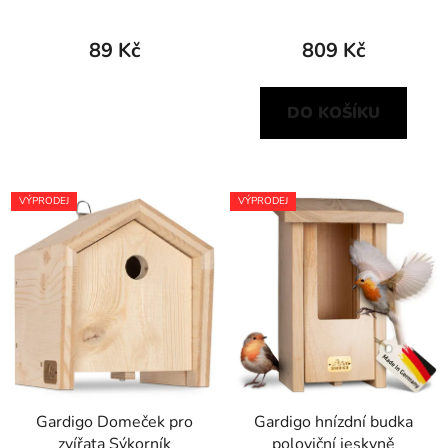
89 Kč
809 Kč
DO KOŠÍKU
VÝPRODEJ
VÝPRODEJ
Gardigo Domeček pro
Gardigo hnízdní budka
zvířata Sýkorník
poloviční jeskyně