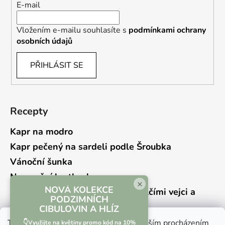
E-mail
Vložením e-mailu souhlasíte s
podmínkami ochrany
osobních údajů
PŘIHLÁSIT SE
Recepty
Kapr na modro
Kapr pečený na sardeli podle Šroubka
Vánoční šunka
Novoroční hrstkovka
×
NOVÁ KOLEKCE
Lehký bramborový salát s křepelčími vejci a
PODZIMNÍCH
kyselou okurkou
CIBULOVIN A HLÍZ
Tento web používá soubory cookie. Dalším procházením
👇Využijte na květiny promo kód na 10%