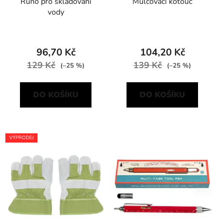
Runo pro skladování
Mulčovací kotouč
vody
96,70 Kč
104,20 Kč
129 Kč
139 Kč
(–25 %)
(–25 %)
DO KOŠÍKU
DO KOŠÍKU
VÝPRODEJ