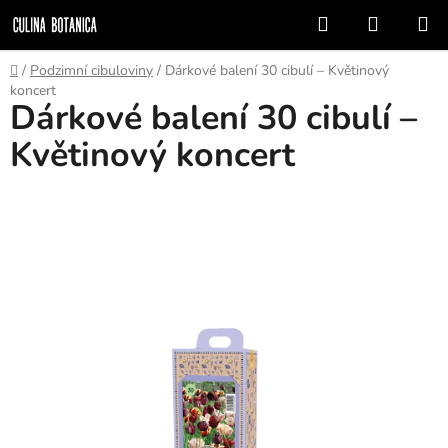
Přejít
Hledat
NÁKUP
na
KOŠÍK
obsah
Domů
/
Podzimní cibuloviny
/
Dárkové balení 30 cibulí – Květinový
koncert
Dárkové balení 30 cibulí –
Květinový koncert