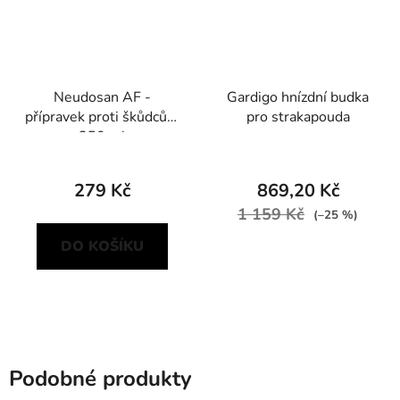
Neudosan AF -
Gardigo hnízdní budka
přípravek proti škůdcům
pro strakapouda
250 ml
279 Kč
869,20 Kč
1 159 Kč
(–25 %)
DO KOŠÍKU
Podobné produkty