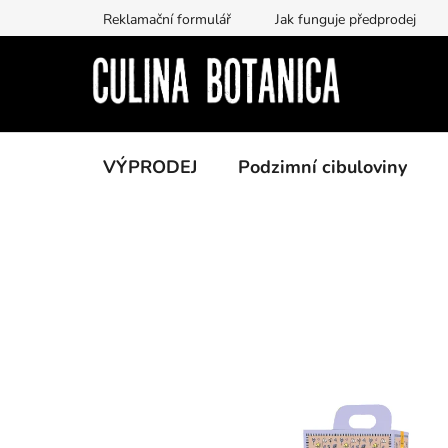
Přejít
Reklamační formulář
Jak funguje předprodej
na
obsah
VÝPRODEJ
Podzimní cibuloviny