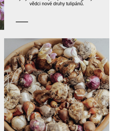
vědci nové druhy tulipánů.