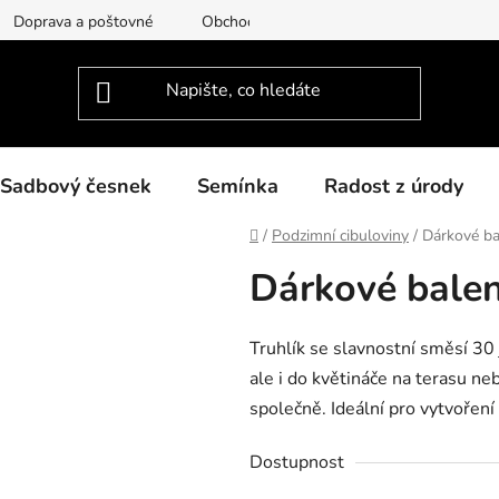
Doprava a poštovné
Obchodní podmínky
Podmínky ochra
Sadbový česnek
Semínka
Radost z úrody
Domů
/
Podzimní cibuloviny
/
Dárkové bal
Dárkové balení
Truhlík se slavnostní směsí 30 
ale i do květináče na terasu ne
společně. Ideální pro vytvořen
Dostupnost