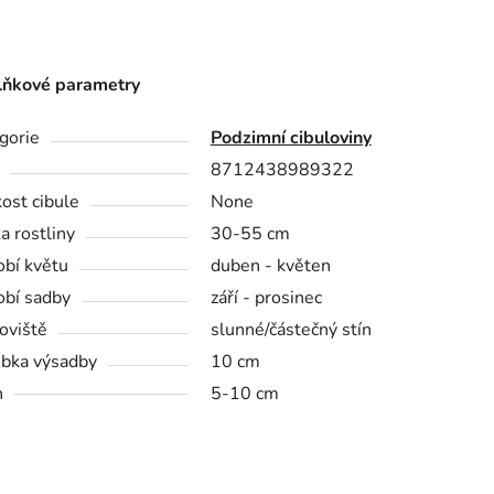
ňkové parametry
gorie
Podzimní cibuloviny
8712438989322
kost cibule
None
a rostliny
30-55 cm
bí květu
duben - květen
bí sadby
září - prosinec
oviště
slunné/částečný stín
bka výsadby
10 cm
n
5-10 cm