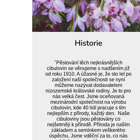
Historie
"Pěstování těch nejkrásnějších
cibulovin se věnujeme s nadšením již
od roku 1910. A úžasné je, že sto let po
založení naší společnosti se nyní
můžeme nazývat dodavatelem
nizozemské královské rodiny. Je to pro
nás velká čest. Jsme oceňovaná
mezinárodní společnost na výrobu
cibulovin, kde 40 lidí pracuje s tím
nejlepším z přírody, každý den. Naše
cibuloviny jsou pěstovány co
nejšetrněji k přírodě. Příroda je naším
základem a semínkem veškerého
úspěchu. Jsme vděční za to, co nás