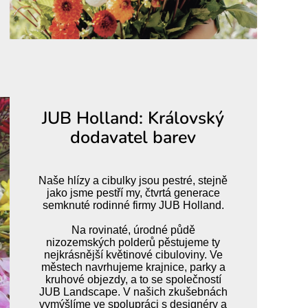
JUB Holland: Královský
dodavatel barev
Naše hlízy a cibulky jsou pestré, stejně
jako jsme pestří my, čtvrtá generace
semknuté rodinné firmy JUB Holland.
Na rovinaté, úrodné půdě
nizozemských polderů pěstujeme ty
nejkrásnější květinové cibuloviny. Ve
městech navrhujeme krajnice, parky a
kruhové objezdy, a to se společností
JUB Landscape. V našich zkušebnách
vymýšlíme ve spolupráci s designéry a