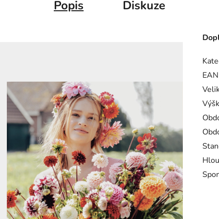
Popis
Diskuze
Dopl
Kate
EAN
Veli
Výšk
Obdo
Obdo
Stan
Hlou
Spo