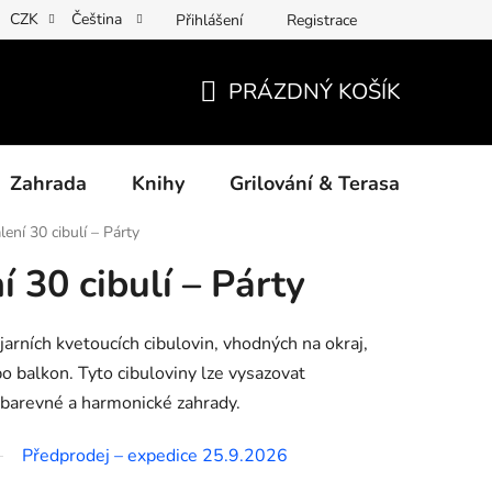
CZK
Čeština
Přihlášení
Registrace
ny osobních údajů
Povinné informace a odkazy ÚKZÚZ
Jak
PRÁZDNÝ KOŠÍK
NÁKUPNÍ
KOŠÍK
Zahrada
Knihy
Grilování & Terasa
Dárk
ení 30 cibulí – Párty
 30 cibulí – Párty
jarních kvetoucích cibulovin, vhodných na okraj,
bo balkon. Tyto cibuloviny lze vysazovat
í barevné a harmonické zahrady.
Předprodej – expedice 25.9.2026