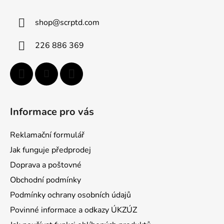
p
a
a
c
shop
@
scrptd.com
t
í
p
í
226 886 369
r
v
k
y
v
ý
Informace pro vás
p
i
Reklamační formulář
s
u
Jak funguje předprodej
Doprava a poštovné
Obchodní podmínky
Podmínky ochrany osobních údajů
Povinné informace a odkazy ÚKZÚZ