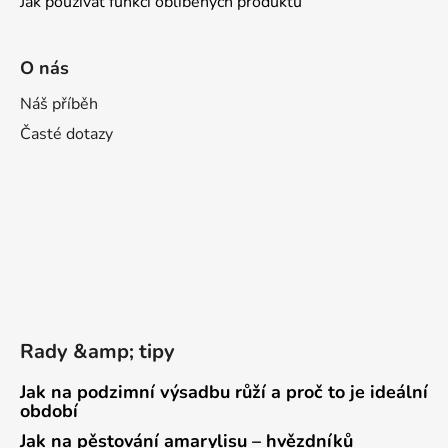
Jak používat funkci oblíbených produktů
O nás
Náš příběh
Časté dotazy
Rady &amp; tipy
Jak na podzimní výsadbu růží a proč to je ideální
období
Jak na pěstování amarylisu – hvězdníků