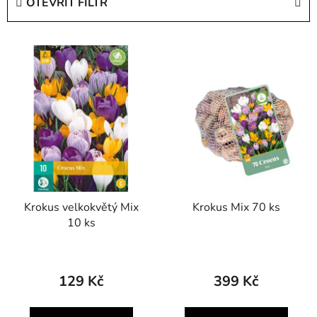
OTEVŘÍT FILTR
n
í
V
p
ý
r
p
o
i
d
s
u
p
k
r
t
o
ů
d
Krokus velkokvětý Mix
Krokus Mix 70 ks
u
10 ks
k
t
ů
129 Kč
399 Kč