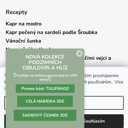
Recepty
Kapr na modro
Kapr pečený na sardeli podle Šroubka
Vánoční šunka
Novoroční hrstkovka
×
NOVÁ KOLEKCE
Lehký bramborový salát s křepelčími vejci a
PODZIMNÍCH
kyselou okurkou
CIBULOVIN A HLÍZ
Tento web používá soubory cookie. Dalším procházením
👇Využijte na květiny promo kód na 10%
slevu👇
tohoto webu vyjadřujete souhlas s jejich používáním.. Více
informací
zde
.
Promo kód:
TULIPAN10
Vrácení zboží a reklamace
Kontaktní formulář
CELÁ NABÍDKA ZDE
Nastavení
SADBOVÝ ČESNEK ZDE
Vytvořil Shoptet
Odmítnout
Souhlasím
Copyright 2026
Culina Botanica
. Všechna práva