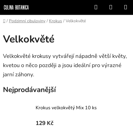
Přejít
Hledat
NÁKUP
na
KOŠÍK
obsah
Domů
/
Podzimní cibuloviny
/
Krokus
/
Velkokvěté
Velkokvěté
Velkokvěté krokusy vytvářejí nápadně větší květy,
kvetou o něco později a jsou ideální pro výrazné
jarní záhony.
Nejprodávanější
Krokus velkokvětý Mix 10 ks
129 Kč