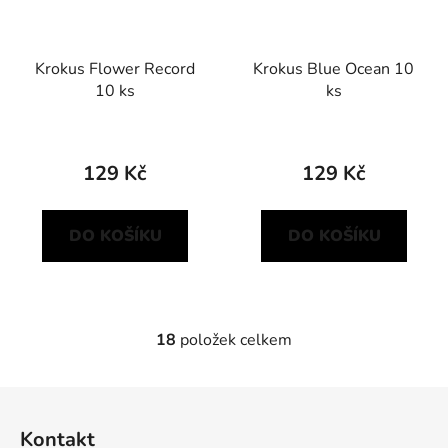
Krokus Flower Record
Krokus Blue Ocean 10
10 ks
ks
129 Kč
129 Kč
DO KOŠÍKU
DO KOŠÍKU
18
položek celkem
O
v
l
Z
á
á
d
Kontakt