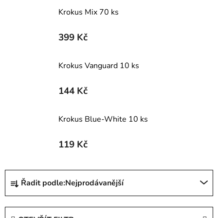
Krokus Mix 70 ks
399 Kč
Krokus Vanguard 10 ks
144 Kč
Krokus Blue-White 10 ks
119 Kč
Ř
Řadit podle:
Nejprodávanější
a
z
e