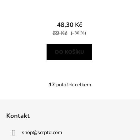
48,30 Kč
69 Kč
(–30 %)
DO KOŠÍKU
17
položek celkem
O
v
l
Z
á
á
d
Kontakt
p
a
a
c
shop
@
scrptd.com
t
í