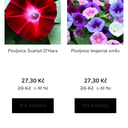
p
o
i
d
s
u
p
k
r
t
o
ů
d
Povíjnice Scarlet O'Hara
Povíjnice Imperial směs
u
k
t
ů
27,30 Kč
27,30 Kč
39 Kč
39 Kč
(–30 %)
(–30 %)
DO KOŠÍKU
DO KOŠÍKU