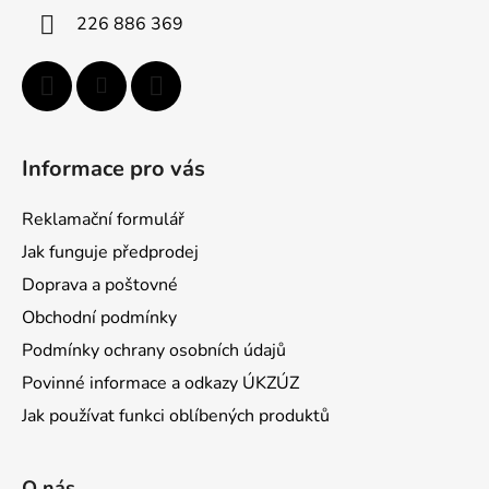
p
í
226 886 369
r
v
k
y
v
ý
Informace pro vás
p
i
Reklamační formulář
s
u
Jak funguje předprodej
Doprava a poštovné
Obchodní podmínky
Podmínky ochrany osobních údajů
Povinné informace a odkazy ÚKZÚZ
Jak používat funkci oblíbených produktů
O nás