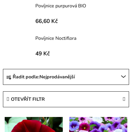
Povíjnice purpurová BIO
66,60 Kč
Povíjnice Noctiflora
49 Kč
Ř
Řadit podle:
Nejprodávanější
a
z
e
OTEVŘÍT FILTR
n
í
V
p
ý
r