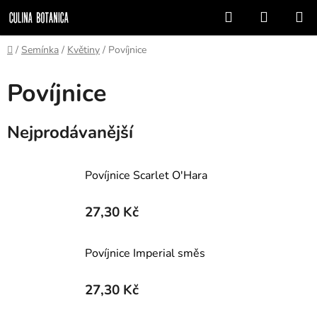
Přejít
Hledat
NÁKUP
na
KOŠÍK
obsah
Domů
/
Semínka
/
Květiny
/
Povíjnice
Povíjnice
Nejprodávanější
Povíjnice Scarlet O'Hara
27,30 Kč
Povíjnice Imperial směs
27,30 Kč