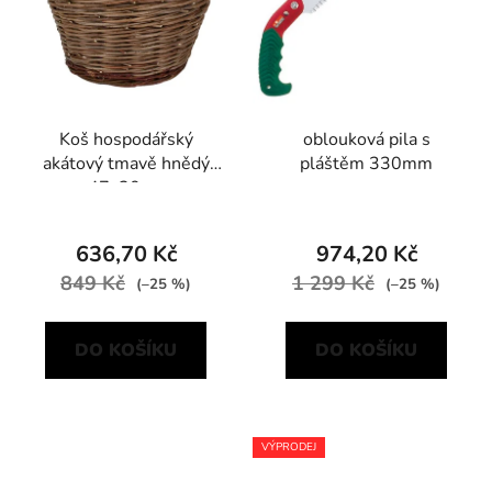
Koš hospodářský
oblouková pila s
akátový tmavě hnědý
pláštěm 330mm
47x30cm
636,70 Kč
974,20 Kč
849 Kč
1 299 Kč
(–25 %)
(–25 %)
DO KOŠÍKU
DO KOŠÍKU
VÝPRODEJ