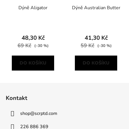
Dýně Aligator
Dýně Australian Butter
48,30 Kč
41,30 Kč
69 Kč
59 Kč
(–30 %)
(–30 %)
DO KOŠÍKU
DO KOŠÍKU
Z
á
Kontakt
p
a
shop
@
scrptd.com
t
í
226 886 369