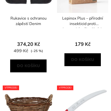
Rukavice s ochranou
Lepinox Plus – přírodní
zápěstí Denim
insekticid proti
housenkám škodlivých
motýlů
374,20 Kč
179 Kč
499 Kč
(–25 %)
DO KOŠÍKU
DO KOŠÍKU
VÝPRODEJ
VÝPRODEJ