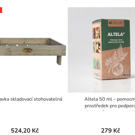
avka skladovací stohovatelná
Altela 50 ml – pomocn
prostředek pro podpor
zdravotního stavu rostl
524,20 Kč
279 Kč