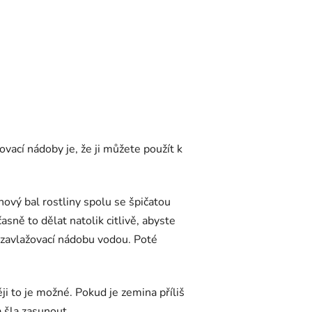
ací nádoby je, že ji můžete použít k
ový bal rostliny spolu se špičatou
ně to dělat natolik citlivě, abyste
e zavlažovací nádobu vodou. Poté
i to je možné. Pokud je zemina příliš
 šla zasunout.