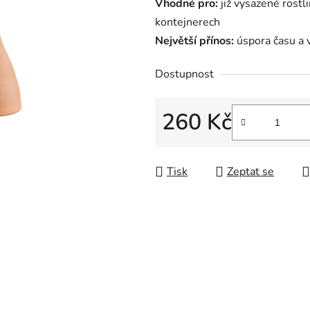
Vhodné pro:
již vysazené rostli
kontejnerech
Největší přínos:
úspora času a 
Dostupnost
260 Kč
Měrná cena:
Tisk
Zeptat se