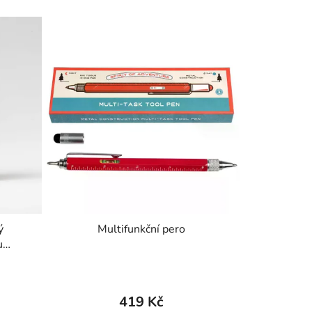
ý
Multifunkční pero
u
in
419 Kč