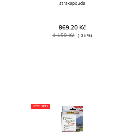
strakapouda
869,20 Kč
1 159 Kč
(–25 %)
VÝPRODEJ