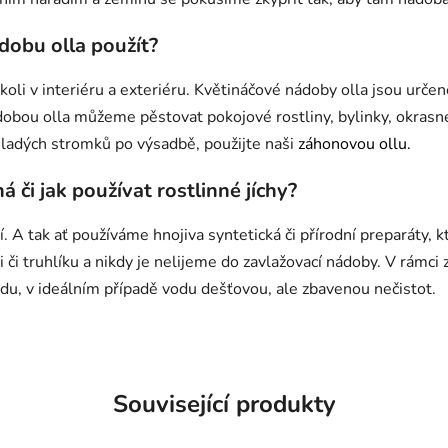
dobu olla použít?
oli v interiéru a exteriéru. Květináčové nádoby olla jsou urče
nádobou olla můžeme pěstovat pokojové rostliny, bylinky, okrasn
mladých stromků po výsadbě, použijte naši
záhonovou ollu.
á či jak používat rostlinné jíchy?
. A tak ať používáme hnojiva syntetická či přírodní preparáty, k
i truhlíku a nikdy je nelijeme do zavlažovací nádoby. V rámci z
du, v ideálním případě vodu dešťovou, ale zbavenou nečistot.
Související produkty