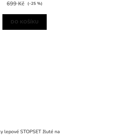
699 Kč
(–25 %)
DO KOŠÍKU
y lepové STOPSET žluté na