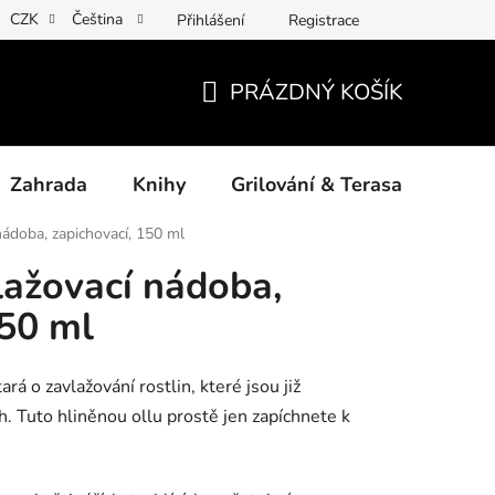
CZK
Čeština
Přihlášení
Registrace
ny osobních údajů
Povinné informace a odkazy ÚKZÚZ
Jak
PRÁZDNÝ KOŠÍK
NÁKUPNÍ
KOŠÍK
Zahrada
Knihy
Grilování & Terasa
Dárk
ádoba, zapichovací, 150 ml
ažovací nádoba,
150 ml
rá o zavlažování rostlin, které jsou již
. Tuto hliněnou ollu prostě jen zapíchnete k