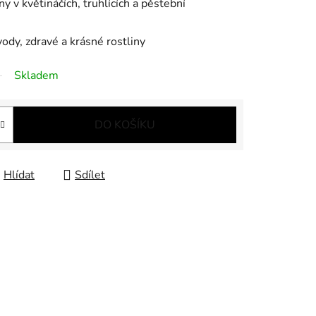
ny v květináčích, truhlících a pěstební
vody, zdravé a krásné rostliny
Skladem
DO KOŠÍKU
Hlídat
Sdílet