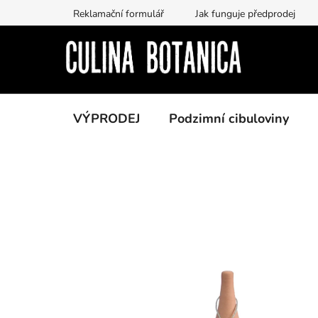
Přejít
Reklamační formulář
Jak funguje předprodej
na
obsah
VÝPRODEJ
Podzimní cibuloviny