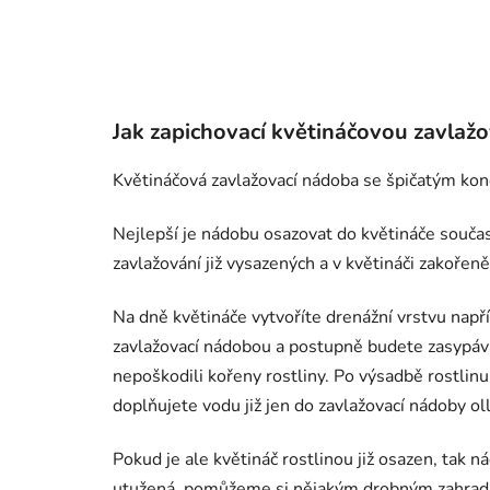
Jak zapichovací
květináčovou
zavlažo
Květináčová zavlažovací nádoba se špičatým konc
Nejlepší je nádobu osazovat do květináče součas
zavlažování již vysazených a v květináči zakořeně
Na dně květináče vytvoříte drenážní vrstvu např
zavlažovací nádobou a postupně budete zasypávat
nepoškodili kořeny rostliny. Po výsadbě rostlin
doplňujete vodu již jen do zavlažovací nádoby oll
Pokud je ale květináč rostlinou již osazen, tak
utužená, pomůžeme si nějakým drobným zahradní