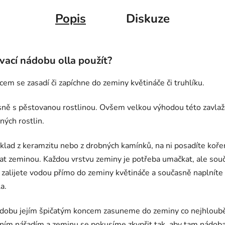
Popis
Diskuze
vací nádobu olla použít?
em se zasadí či zapíchne do zeminy květináče či truhlíku.
ně s pěstovanou rostlinou. Ovšem velkou výhodou této zavlažov
ných rostlin.
íklad z keramzitu nebo z drobných kamínků, na ni posadíte kořen
 zeminou. Každou vrstvu zeminy je potřeba umačkat, ale součas
u zalijete vodou přímo do zeminy květináče a současně naplnít
a.
 nádobu jejím špičatým koncem zasuneme do zeminy co nejhlouběj
m nářadím a zeminu se pokusíme zkypřit tak, aby tam nádoba