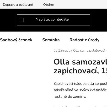
Doprava a poštovné
Obchodní podmínky
Podmínky ochra
Sadbový česnek
Semínka
Radost z úrody
Domů
/
Zahrada
/
Olla samozavlažovací n
Olla samozavl
zapichovací, 
Zapichovací nádoba olla se posta
zakořeněné ve svých květináčích
rostlině do zeminy.