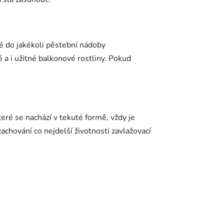
né do jakékoli pěstební nádoby
é a i užitné balkonové rostliny. Pokud
teré se nachází v tekuté formě, vždy je
achování co nejdelší životnosti zavlažovací