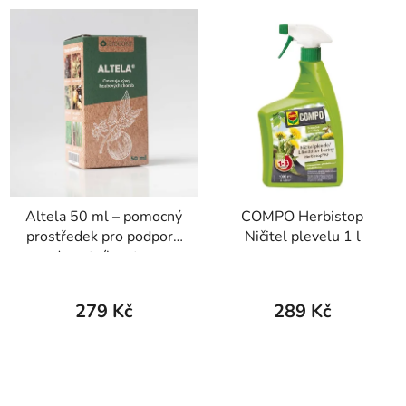
Altela 50 ml – pomocný
COMPO Herbistop
prostředek pro podporu
Ničitel plevelu 1 l
zdravotního stavu
rostlin
279 Kč
289 Kč