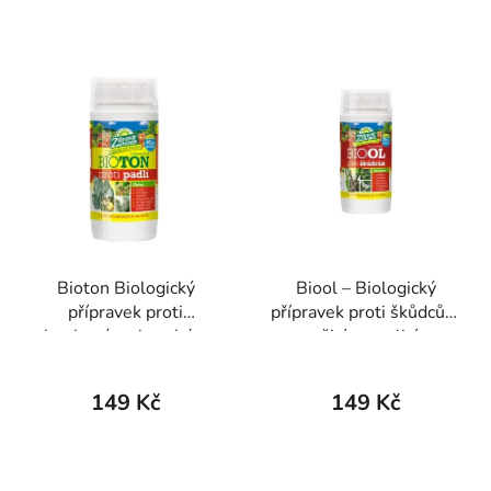
Bioton Biologický
Biool – Biologický
přípravek proti
přípravek proti škůdcům
houbovým chorobám
- mšicím, molicím,
zejména padlí 200 ml
puklicím, sviluškám,
třásněnkám aj. 200 ml
149 Kč
149 Kč