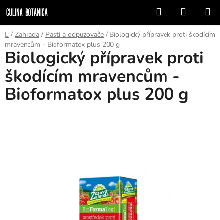
Přejít
Hledat
NÁKUP
na
KOŠÍK
obsah
Domů
/
Zahrada
/
Pasti a odpuzovače
/
Biologický přípravek proti škodícím
mravencům - Bioformatox plus 200 g
Biologický přípravek proti
škodícím mravencům -
Bioformatox plus 200 g