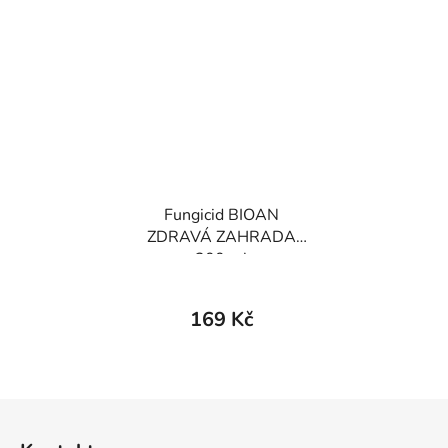
Fungicid BIOAN
ZDRAVÁ ZAHRADA
200 ml
169 Kč
Z
á