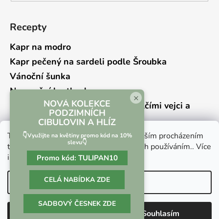
Recepty
Kapr na modro
Kapr pečený na sardeli podle Šroubka
Vánoční šunka
Novoroční hrstkovka
×
NOVÁ KOLEKCE
Lehký bramborový salát s křepelčími vejci a
PODZIMNÍCH
kyselou okurkou
CIBULOVIN A HLÍZ
Tento web používá soubory cookie. Dalším procházením
👇Využijte na květiny promo kód na 10%
slevu👇
tohoto webu vyjadřujete souhlas s jejich používáním.. Více
informací
zde
.
Promo kód:
TULIPAN10
Vrácení zboží a reklamace
Kontaktní formulář
CELÁ NABÍDKA ZDE
Nastavení
SADBOVÝ ČESNEK ZDE
Vytvořil Shoptet
Odmítnout
Souhlasím
Copyright 2026
Culina Botanica
. Všechna práva