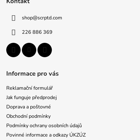
Kontakt
p
a
shop
@
scrptd.com
t
í
226 886 369
Informace pro vás
Reklamační formulář
Jak funguje předprodej
Doprava a poštovné
Obchodní podmínky
Podmínky ochrany osobních údajů
Povinné informace a odkazy ÚKZÚZ