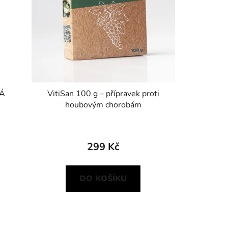
VÁ
VitiSan 100 g – přípravek proti
houbovým chorobám
299 Kč
DO KOŠÍKU