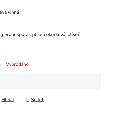
réva vinná
 (peronospora), plíseň okurková, plíseň
Vyprodáno
Hlídat
Sdílet