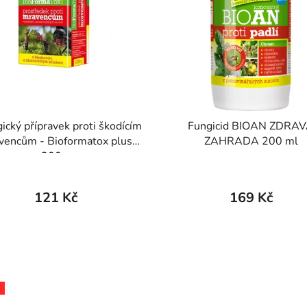
ický přípravek proti škodícím
Fungicid BIOAN ZDRA
vencům - Bioformatox plus
ZAHRADA 200 ml
200 g
121 Kč
169 Kč