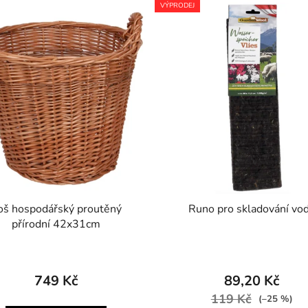
VÝPRODEJ
oš hospodářský proutěný
Runo pro skladování vo
přírodní 42x31cm
749 Kč
89,20 Kč
119 Kč
(–25 %)