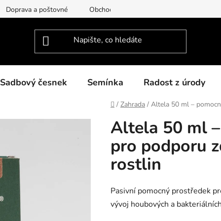
Doprava a poštovné
Obchodní podmínky
Podmínky ochra
Sadbový česnek
Semínka
Radost z úrody
Domů
/
Zahrada
/
Altela 50 ml – pomocn
Altela 50 ml 
pro podporu z
rostlin
Pasivní pomocný prostředek pr
vývoj houbových a bakteriálníc