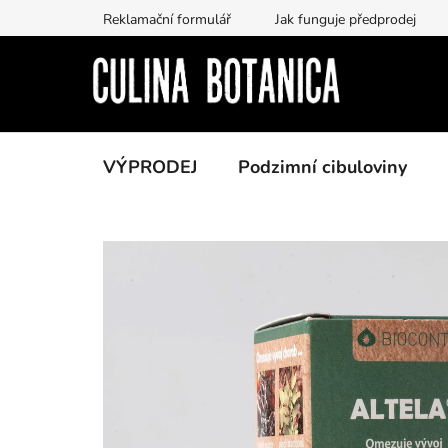
Přejít
Reklamační formulář
Jak funguje předprodej
na
obsah
VÝPRODEJ
Podzimní cibuloviny