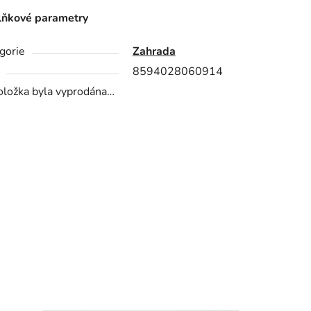
ňkové parametry
gorie
Zahrada
8594028060914
oložka byla vyprodána…