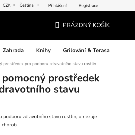
CZK
Čeština
Přihlášení
Registrace
ny osobních údajů
Povinné informace a odkazy ÚKZÚZ
Jak
PRÁZDNÝ KOŠÍK
NÁKUPNÍ
KOŠÍK
Zahrada
Knihy
Grilování & Terasa
Dárk
ý prostředek pro podporu zdravotního stavu rostlin
– pomocný prostředek
dravotního stavu
o podporu zdravotního stavu rostlin, omezuje
h chorob.