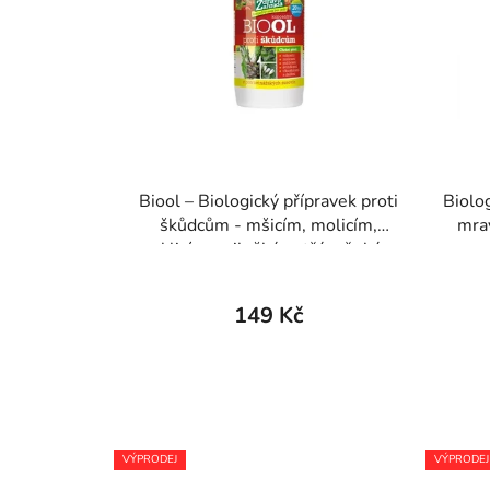
Biool – Biologický přípravek proti
Biolog
škůdcům - mšicím, molicím,
mra
puklicím, sviluškám, třásněnkám
aj. 200 ml
149 Kč
VÝPRODEJ
VÝPRODEJ