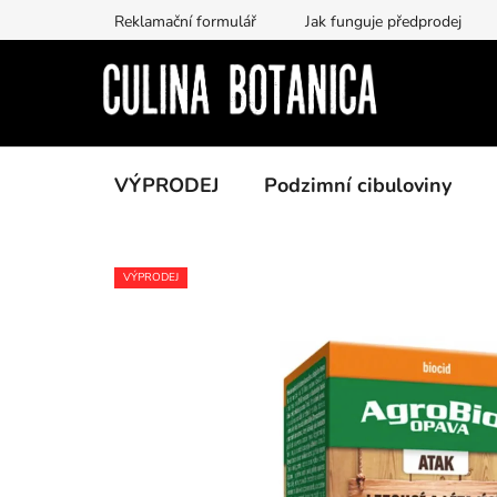
Přejít
Reklamační formulář
Jak funguje předprodej
na
obsah
VÝPRODEJ
Podzimní cibuloviny
VÝPRODEJ