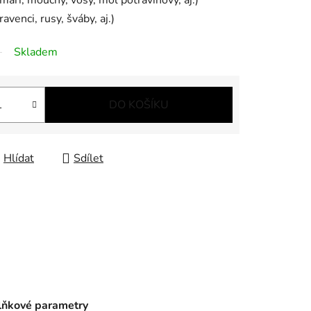
máři, mouchy, vosy, mol potravinový, aj.)
avenci, rusy, šváby, aj.)
Skladem
DO KOŠÍKU
Hlídat
Sdílet
ňkové parametry