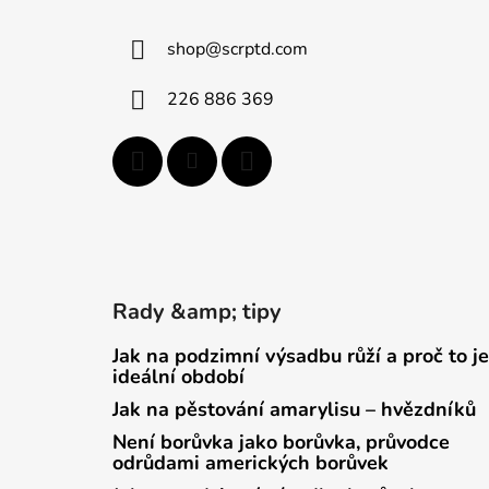
p
a
shop
@
scrptd.com
t
í
226 886 369
Rady &amp; tipy
Jak na podzimní výsadbu růží a proč to je
ideální období
Jak na pěstování amarylisu – hvězdníků
Není borůvka jako borůvka, průvodce
odrůdami amerických borůvek