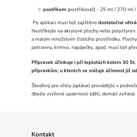
postřikem
(postřikovač) - 25 ml / 270 ml 
Po aplikaci musí být zajištěno
dostatečné větrá
Nestříkejte na akrylové plochy nebo polystyren.
a malým množstvím čistícího prostředku. Plochy, 
potraviny, krmivo, napáječky, apod. musí být před
Přípravek účinkuje i při teplotách kolem 30 St
přípravkům, u kteréch se snižuje účinnost již od
Škodlivý pro včely (aplikaci provádějte v podvečer
dbejte zvýšené opatrnosti (děti, domácí zvířata)
Z
á
Kontakt