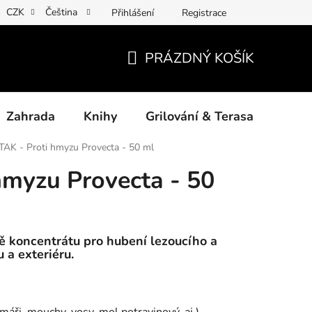
CZK
Čeština
Přihlášení
Registrace
ny osobních údajů
Povinné informace a odkazy ÚKZÚZ
Jak
PRÁZDNÝ KOŠÍK
NÁKUPNÍ
KOŠÍK
Zahrada
Knihy
Grilování & Terasa
Dárk
TAK - Proti hmyzu Provecta - 50 ml
hmyzu Provecta - 50
mě koncentrátu pro hubení lezoucího a
u a exteriéru.