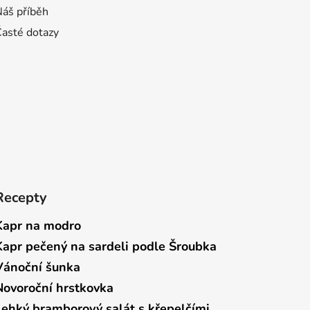
Náš příběh
Časté dotazy
Recepty
Kapr na modro
Kapr pečený na sardeli podle Šroubka
Vánoční šunka
Novoroční hrstkovka
Lehký bramborový salát s křepelčími