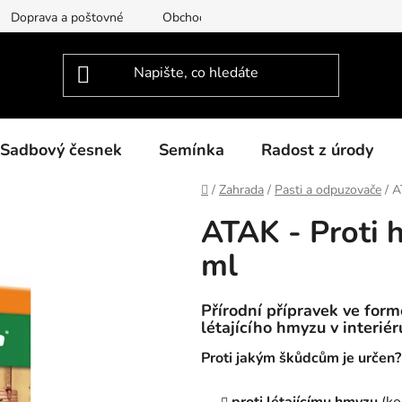
Doprava a poštovné
Obchodní podmínky
Podmínky ochra
Sadbový česnek
Semínka
Radost z úrody
Domů
/
Zahrada
/
Pasti a odpuzovače
/
A
ATAK - Proti 
ml
Přírodní přípravek ve for
létajícího hmyzu v interiér
Proti jakým škůdcům je určen?