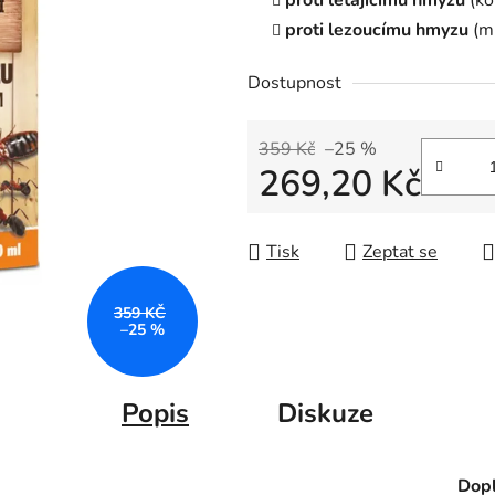
proti létajícímu hmyzu
(ko
proti lezoucímu hmyzu
(mr
Dostupnost
359 Kč
–25 %
269,20 Kč
Měrná cena:
Tisk
Zeptat se
359 KČ
–25 %
Popis
Diskuze
Dopl