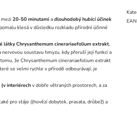
Kate
u mezi
20-50 minutami
a
dlouhodobý hubící účinek
EAN
pomalu klesá v důsledku rozkladu přírodní účinné
é látky Chrysanthemum cinerariaefolium extrakt
,
a nervovou soustavu hmyzu, kdy přeruší její funkci a
 tomu, že Chrysanthemum cinerariaefolium extrakt
teré se velmi rychle v přírodě odbourávají, je
(v interiérech
v dobře větraných prostorech, a za
 také pro stáje ((hovězí dobytek, prasata, drůbež) a