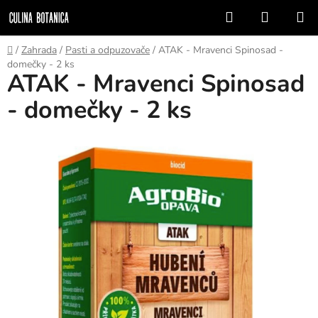
Přejít
Hledat
NÁKUP
na
KOŠÍK
obsah
Domů
/
Zahrada
/
Pasti a odpuzovače
/
ATAK - Mravenci Spinosad -
domečky - 2 ks
ATAK - Mravenci Spinosad
- domečky - 2 ks