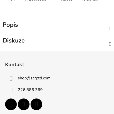
Popis
Diskuze
Z
á
Kontakt
p
a
shop
@
scrptd.com
t
í
226 886 369