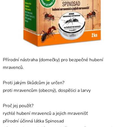
Přírodní nástraha (domečky) pro bezpečné hubení
mravenců.
Proti jakým škůdcům je určen?
proti mravencům (obecný), dospělici a larvy
Proč jej použít?
rychlé hubení mravenců a jejich mravenišť
přírodní účinná látka Spinosad