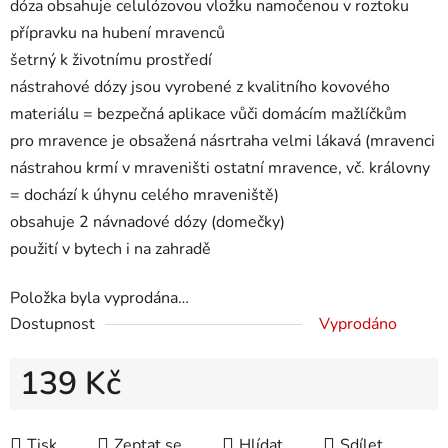
dóza obsahuje celulózovou vložku namočenou v roztoku
přípravku na hubení mravenců
šetrný k životnímu prostředí
nástrahové dózy jsou vyrobené z kvalitního kovového
materiálu = bezpečná aplikace vůči domácím mažlíčkům
pro mravence je obsažená násrtraha velmi lákavá (mravenci
nástrahou krmí v mraveništi ostatní mravence, vč. královny
= dochází k úhynu celého mraveniště)
obsahuje 2 návnadové dózy (domečky)
použití v bytech i na zahradě
Položka byla vyprodána…
Dostupnost
Vyprodáno
139 Kč
Měrná cena:
Tisk
Zeptat se
Hlídat
Sdílet