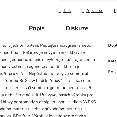
Měrná cena:
Tisk
Zeptat se
Popis
Diskuze
natí v jednom balení. Pěstujte microgreens nebo
Dopl
še nadchnou. ReGrow je novým trend, který se
 nese jednoduchou:nic nevyhazujte, pěstujte! Jedná
Kate
nou vlastnost regenerace rostlin, kterou je
EAN
využít pro vaření.Nepěstujeme tedy ze semen, ale z
ání formou ReGrow hodí kořenová zelenina: celer,
 microgreens stačí semínka, gel nebo perlan a za 6
olu nebo červené zelí. Pro vývoj našich výrobků pro
ali hlavy dohromady s designérským studiem WRKS.
vodního materiálu nebo z původního materiálu s
barvivo. BPA free. Výrobek je vhodný pro styk s