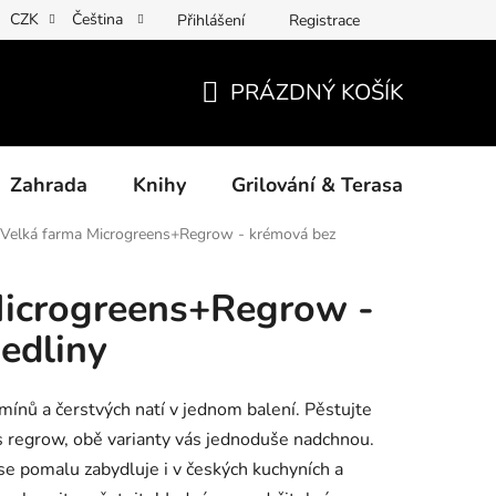
CZK
Čeština
Přihlášení
Registrace
ny osobních údajů
Povinné informace a odkazy ÚKZÚZ
Jak
PRÁZDNÝ KOŠÍK
NÁKUPNÍ
KOŠÍK
Zahrada
Knihy
Grilování & Terasa
Dárk
Velká farma Microgreens+Regrow - krémová bez
Microgreens+Regrow -
edliny
ínů a čerstvých natí v jednom balení. Pěstujte
 regrow, obě varianty vás jednoduše nadchnou.
e pomalu zabydluje i v českých kuchyních a