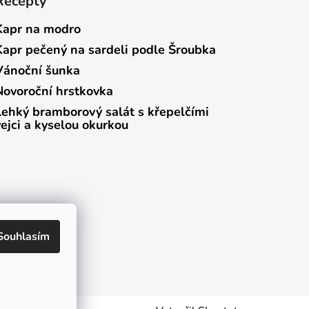
Recepty
Kapr na modro
Kapr pečený na sardeli podle Šroubka
Vánoční šunka
Novoroční hrstkovka
Lehký bramborový salát s křepelčími
vejci a kyselou okurkou
Souhlasím