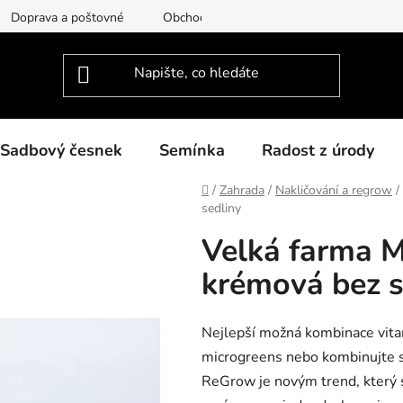
Doprava a poštovné
Obchodní podmínky
Podmínky ochra
Sadbový česnek
Semínka
Radost z úrody
Domů
/
Zahrada
/
Nakličování a regrow
/
sedliny
Velká farma 
krémová bez s
Nejlepší možná kombinace vitam
microgreens nebo kombinujte s
ReGrow je novým trend, který s