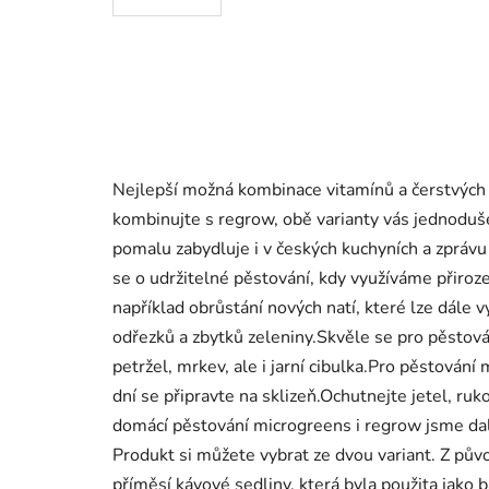
Nejlepší možná kombinace vitamínů a čerstvých 
kombinujte s regrow, obě varianty vás jednodu
pomalu zabydluje i v českých kuchyních a zprávu
se o udržitelné pěstování, kdy využíváme přiroze
například obrůstání nových natí, které lze dále 
odřezků a zbytků zeleniny.Skvěle se pro pěstov
petržel, mrkev, ale i jarní cibulka.Pro pěstování
dní se připravte na sklizeň.Ochutnejte jetel, ruk
domácí pěstování microgreens i regrow jsme d
Produkt si můžete vybrat ze dvou variant. Z pů
příměsí kávové sedliny, která byla použita jako 