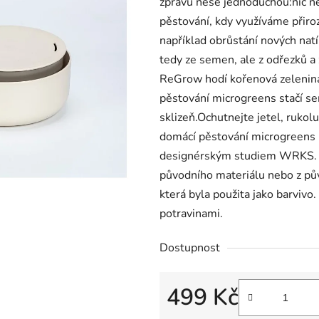
zprávu nese jednoduchou:nic ne
pěstování, kdy využíváme přiro
například obrůstání nových natí
tedy ze semen, ale z odřezků a
ReGrow hodí kořenová zelenina: 
pěstování microgreens stačí sem
sklizeň.Ochutnejte jetel, rukol
domácí pěstování microgreens 
designérským studiem WRKS. Pr
původního materiálu nebo z pův
která byla použita jako barvivo
potravinami.
Dostupnost
499 Kč