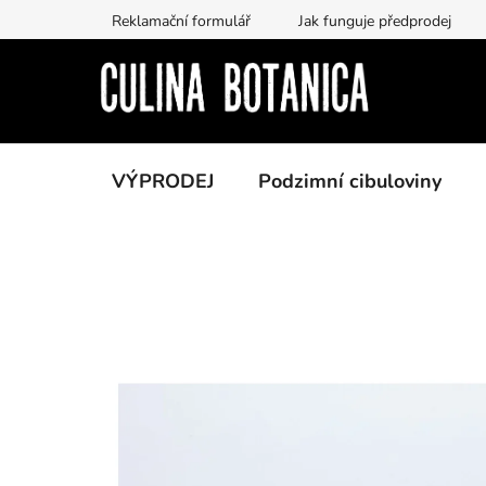
Přejít
Reklamační formulář
Jak funguje předprodej
na
obsah
VÝPRODEJ
Podzimní cibuloviny