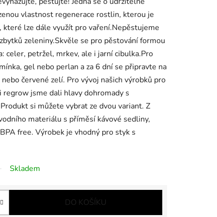
vyhazujte, pěstujte! Jedná se o udržitelné
zenou vlastnost regenerace rostlin, kterou je
, které lze dále využít pro vaření.Nepěstujeme
 zbytků zeleniny.Skvěle se pro pěstování formou
celer, petržel, mrkev, ale i jarní cibulka.Pro
ínka, gel nebo perlan a za 6 dní se připravte na
u nebo červené zelí. Pro vývoj našich výrobků pro
i regrow jsme dali hlavy dohromady s
odukt si můžete vybrat ze dvou variant. Z
odního materiálu s příměsí kávové sedliny,
. BPA free. Výrobek je vhodný pro styk s
Skladem
DO KOŠÍKU