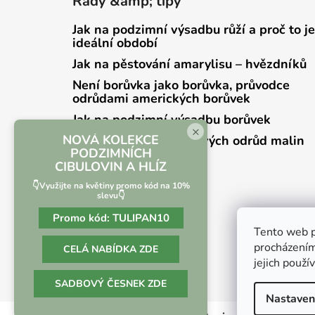
Rady &amp; tipy
Jak na podzimní výsadbu růží a proč to je
ideální období
Jak na pěstování amarylisu – hvězdníků
Není borůvka jako borůvka, průvodce
odrůdami amerických borůvek
Jak na podzimní výsadbu borůvek
×
NOVÁ KOLEKCE
Přehled zrání jednotlivých odrůd malin
PODZIMNÍCH
CIBULOVIN A HLÍZ
👇Využijte na květiny promo kód na 10%
slevu👇
Promo kód:
TULIPAN10
Tento web p
procházením
CELÁ NABÍDKA ZDE
jejich použí
SADBOVÝ ČESNEK ZDE
Nastaven