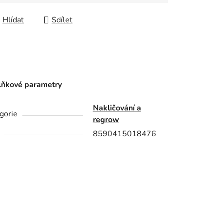
Hlídat
Sdílet
ňkové parametry
Nakličování a
gorie
regrow
8590415018476