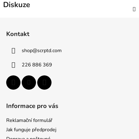
Diskuze
Z
á
Kontakt
p
a
shop
@
scrptd.com
t
í
226 886 369
Informace pro vás
Reklamační formulář
Jak funguje předprodej