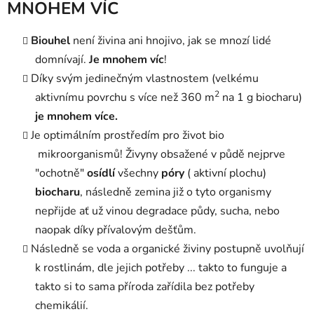
MNOHEM VÍC
Biouhel
není živina ani hnojivo, jak se mnozí lidé
domnívají.
Je mnohem víc
!
Díky svým jedinečným vlastnostem (velkému
2
aktivnímu povrchu s více než 360 m
na 1 g biocharu)
j
e mnohem více.
Je
optimálním prostředím pro život bio
mikroorganismů! Živyny obsažené v půdě nejprve
"ochotně"
osídlí
všechny
póry
( aktivní plochu)
biocharu
, následně zemina již o tyto organismy
nepřijde ať už vinou degradace půdy, sucha, nebo
naopak díky přívalovým dešťům.
Následně se voda a organické živiny postupně uvolňují
k rostlinám, dle jejich potřeby ... takto to funguje a
takto si to sama příroda zařídila bez potřeby
chemikálií.