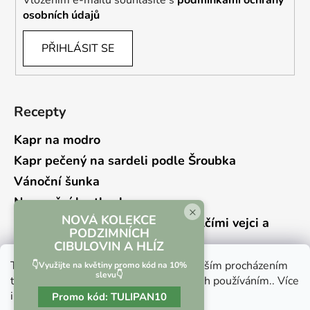
osobních údajů
PŘIHLÁSIT SE
Recepty
Kapr na modro
Kapr pečený na sardeli podle Šroubka
Vánoční šunka
Novoroční hrstkovka
×
NOVÁ KOLEKCE
Lehký bramborový salát s křepelčími vejci a
PODZIMNÍCH
kyselou okurkou
CIBULOVIN A HLÍZ
Tento web používá soubory cookie. Dalším procházením
👇Využijte na květiny promo kód na 10%
slevu👇
tohoto webu vyjadřujete souhlas s jejich používáním.. Více
informací
zde
.
Promo kód:
TULIPAN10