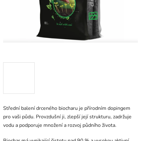
Střední balení drceného biocharu je přírodním dopingem
pro vaši půdu. Provzdušní ji, zlepší její strukturu, zadržuje
vodu a podporuje množení a rozvoj půdního života.
Biochar má vynikající čistotu nad 90 % a vysokou aktivní