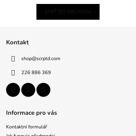
SPÄŤ DO OBCHODU
Z
á
Kontakt
p
ä
shop
@
scrptd.com
t
i
226 886 369
e
Informace pro vás
Kontaktní formulář
Jak funguje předprodej