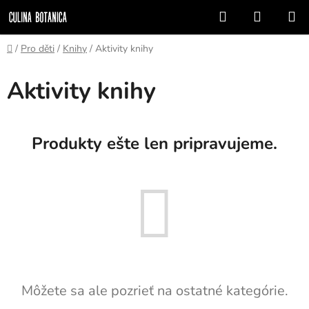
Prejsť
Hľadať
NÁKUP
na
KOŠÍK
obsah
Domov
/
Pro děti
/
Knihy
/
Aktivity knihy
Aktivity knihy
Produkty ešte len pripravujeme.
Môžete sa ale pozrieť na ostatné kategórie.