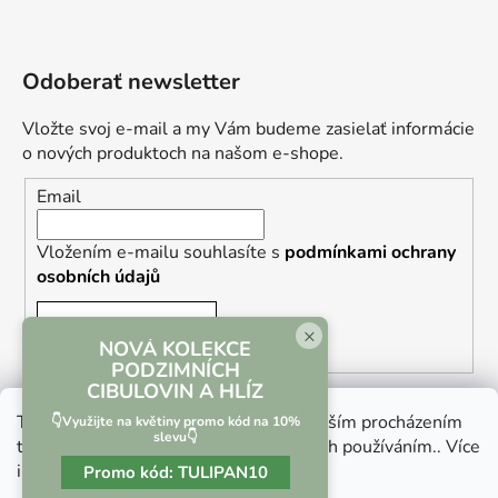
Odoberať newsletter
Vložte svoj e-mail a my Vám budeme zasielať informácie
o nových produktoch na našom e-shope.
Email
Vložením e-mailu souhlasíte s
podmínkami ochrany
osobních údajů
PRIHLÁSIŤ SA
×
NOVÁ KOLEKCE
PODZIMNÍCH
CIBULOVIN A HLÍZ
Tento web používá soubory cookie. Dalším procházením
👇Využijte na květiny promo kód na 10%
slevu👇
tohoto webu vyjadřujete souhlas s jejich používáním.. Více
informací
zde
.
Promo kód:
TULIPAN10
Vrácení zboží a reklamace
Kontaktní formulář