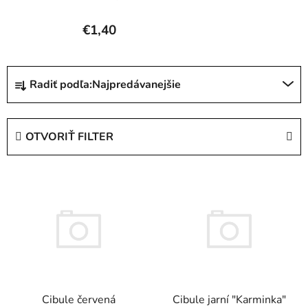
€1,40
R
Radiť podľa:
Najpredávanejšie
a
d
e
OTVORIŤ FILTER
n
i
V
e
ý
p
p
r
i
o
s
d
p
u
r
k
Cibule červená
Cibule jarní "Karminka"
o
t