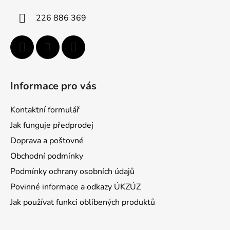
e
i
226 886 369
p
e
r
v
k
y
v
Informace pro vás
ý
p
Kontaktní formulář
i
s
Jak funguje předprodej
u
Doprava a poštovné
Obchodní podmínky
Podmínky ochrany osobních údajů
Povinné informace a odkazy ÚKZÚZ
Jak používat funkci oblíbených produktů