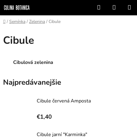
Prejsť
Hľadať
NÁKUP
na
KOŠÍK
obsah
Domov
/
Semínka
/
Zelenina
/
Cibule
Cibule
Cibulová zelenina
Najpredávanejšie
Cibule červená Amposta
€1,40
Cibule jarní "Karminka"