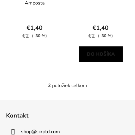
Amposta
d
o
u
v
k
€1,40
€1,40
t
€2
€2
o
(–30 %)
(–30 %)
v
DO KOŠÍKA
2
položiek celkom
O
v
l
Z
á
á
d
Kontakt
p
a
ä
c
shop
@
scrptd.com
t
i