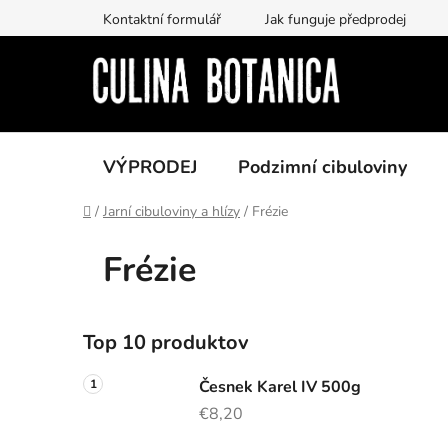
Prejsť
Kontaktní formulář
Jak funguje předprodej
na
obsah
VÝPRODEJ
Podzimní cibuloviny
Domov
/
Jarní cibuloviny a hlízy
/
Frézie
Frézie
B
Top 10 produktov
o
č
Česnek Karel IV 500g
n
€8,20
ý