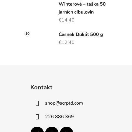
Winterové – taška 50
jarních cibulovin
€14,40
Česnek Dukát 500 g
€12,40
Z
á
Kontakt
p
ä
shop
@
scrptd.com
t
i
226 886 369
e