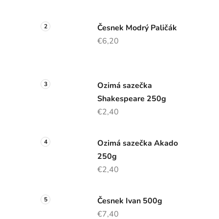
p
a
n
Česnek Modrý Paličák
e
€6,20
l
Ozimá sazečka
Shakespeare 250g
€2,40
Ozimá sazečka Akado
250g
€2,40
Česnek Ivan 500g
€7,40