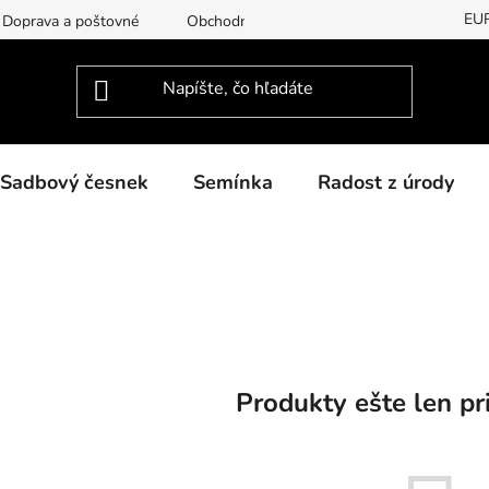
EU
Doprava a poštovné
Obchodní podmínky
Podmínky ochran
Sadbový česnek
Semínka
Radost z úrody
Produkty ešte len pr