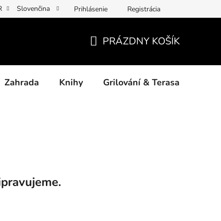
R
Slovenčina
Prihlásenie
Registrácia
y osobních údajů
Povinné informace a odkazy ÚKZÚZ
Jak p
PRÁZDNY KOŠÍK
NÁKUPNÝ
KOŠÍK
Zahrada
Knihy
Grilování & Terasa
Dárk
ipravujeme.