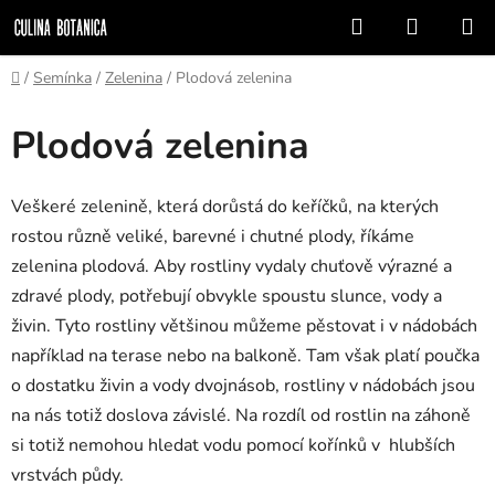
Prejsť
Hľadať
NÁKUP
na
KOŠÍK
obsah
Domov
/
Semínka
/
Zelenina
/
Plodová zelenina
Plodová zelenina
Veškeré zelenině, která dorůstá do keříčků, na kterých
rostou různě veliké, barevné i chutné plody, říkáme
zelenina plodová. Aby rostliny vydaly chuťově výrazné a
zdravé plody, potřebují obvykle spoustu slunce, vody a
živin. Tyto rostliny většinou můžeme pěstovat i v nádobách
například na terase nebo na balkoně. Tam však platí poučka
o dostatku živin a vody dvojnásob, rostliny v nádobách jsou
na nás totiž doslova závislé. Na rozdíl od rostlin na záhoně
si totiž nemohou hledat vodu pomocí kořínků v
hlubších
vrstvách půdy.