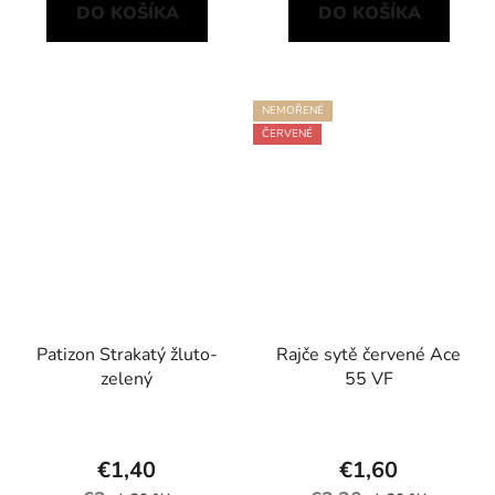
DO KOŠÍKA
DO KOŠÍKA
NEMOŘENÉ
ČERVENÉ
Patizon Strakatý žluto-
Rajče sytě červené Ace
zelený
55 VF
€1,40
€1,60