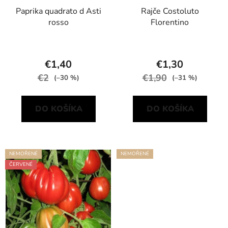
d
o
Paprika quadrato d Asti
Rajče Costoluto
u
v
rosso
Florentino
k
t
o
€1,40
€1,30
v
€2
€1,90
(–30 %)
(–31 %)
DO KOŠÍKA
DO KOŠÍKA
NEMOŘENÉ
NEMOŘENÉ
ČERVENÉ