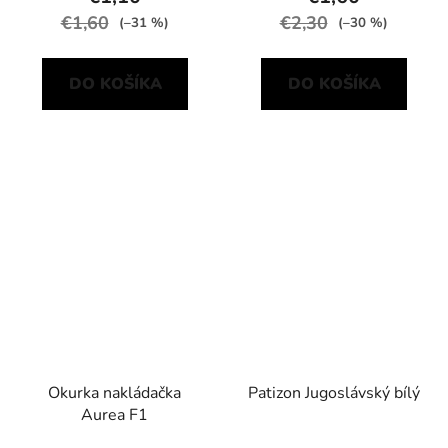
€1,60
€2,30
(–31 %)
(–30 %)
DO KOŠÍKA
DO KOŠÍKA
Okurka nakládačka
Patizon Jugoslávský bílý
Aurea F1