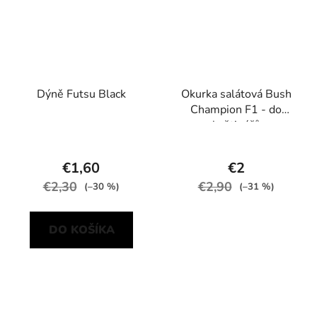
Dýně Futsu Black
Okurka salátová Bush
Champion F1 - do
květináčů
€1,60
€2
€2,30
€2,90
(–30 %)
(–31 %)
DO KOŠÍKA