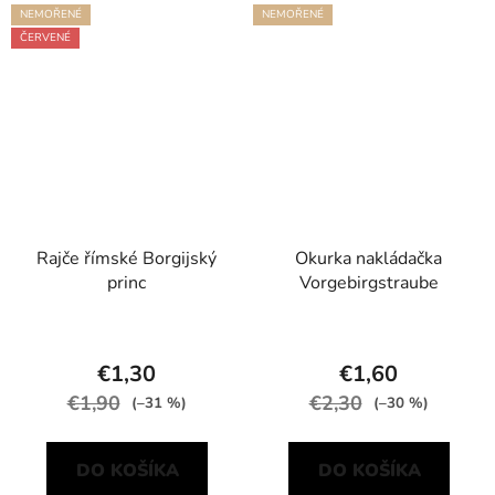
NEMOŘENÉ
NEMOŘENÉ
ČERVENÉ
Rajče římské Borgijský
Okurka nakládačka
princ
Vorgebirgstraube
€1,30
€1,60
€1,90
€2,30
(–31 %)
(–30 %)
DO KOŠÍKA
DO KOŠÍKA