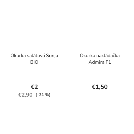
Okurka salátová Sonja
Okurka nakládačka
BIO
Admira F1
€2
€1,50
€2,90
(–31 %)