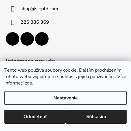
p
ä
r
shop
@
scrptd.com
t
v
i
k
226 886 369
e
y
v
ý
p
i
s
Informace pro vás
u
Tento web používá soubory cookie. Dalším procházením
Kontaktní formulář
tohoto webu vyjadřujete souhlas s jejich používáním.. Více
informací
zde
.
Jak funguje předprodej
Doprava a poštovné
Nastavenie
Obchodní podmínky
Podmínky ochrany osobních údajů
Odmietnuť
Súhlasím
Povinné informace a odkazy ÚKZÚZ
Jak používat funkci oblíbených produktů