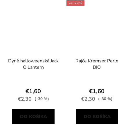
ČERVENÉ
Dýně halloweenská Jack
Rajče Kremser Perle
O’Lantern
BIO
€1,60
€1,60
€2,30
€2,30
(–30 %)
(–30 %)
DO KOŠÍKA
DO KOŠÍKA