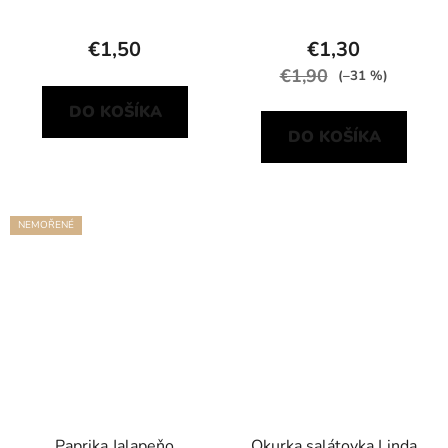
€1,50
€1,30
€1,90
(–31 %)
DO KOŠÍKA
DO KOŠÍKA
NEMOŘENÉ
Paprika Jalapeňo
Okurka salátovka Linda