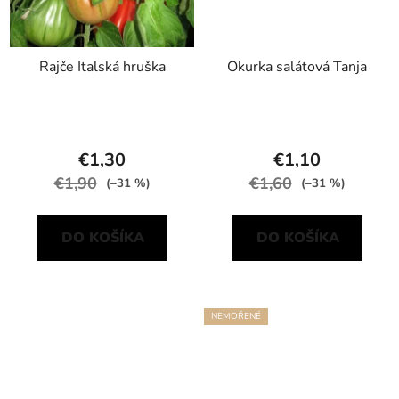
Rajče Italská hruška
Okurka salátová Tanja
€1,30
€1,10
€1,90
€1,60
(–31 %)
(–31 %)
DO KOŠÍKA
DO KOŠÍKA
NEMOŘENÉ