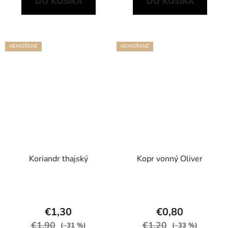
DO KOŠÍKA
DO KOŠÍKA
NEMOŘENÉ
NEMOŘENÉ
Koriandr thajský
Kopr vonný Oliver
€1,30
€0,80
€1,90
€1,20
(–31 %)
(–33 %)