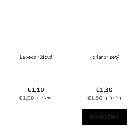
Lebeda růžová
Koriandr setý
€1,10
€1,30
€1,50
€1,90
(–26 %)
(–31 %)
DO KOŠÍKA