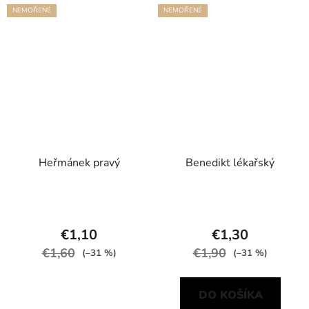
NEMOŘENÉ
NEMOŘENÉ
Heřmánek pravý
Benedikt lékařský
€1,10
€1,30
€1,60
€1,90
(–31 %)
(–31 %)
DO KOŠÍKA