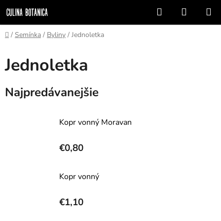
Prejsť
Hľadať
NÁKUP
na
KOŠÍK
obsah
Domov
/
Semínka
/
Byliny
/
Jednoletka
Jednoletka
Najpredávanejšie
Kopr vonný Moravan
€0,80
Kopr vonný
€1,10