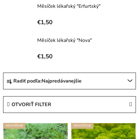
Měsíček lékařský "Erfurtský"
€1,50
Měsíček lékařský "Nova"
€1,50
R
Radiť podľa:
Najpredávanejšie
a
d
e
OTVORIŤ FILTER
n
i
V
e
NEMOŘENÉ
NEMOŘENÉ
ý
p