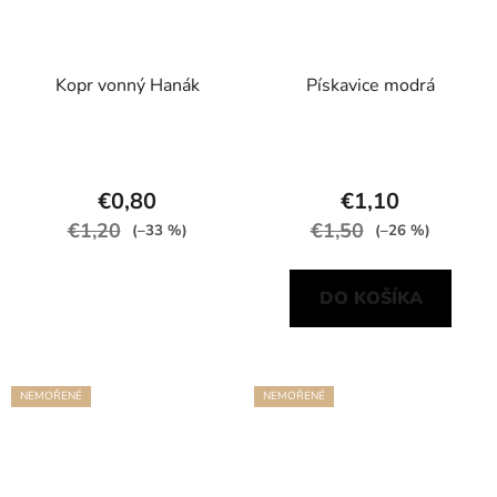
Kopr vonný Hanák
Pískavice modrá
€0,80
€1,10
€1,20
€1,50
(–33 %)
(–26 %)
DO KOŠÍKA
NEMOŘENÉ
NEMOŘENÉ