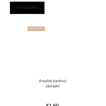
DO KOŠÍKA
NEMOŘENÉ
Artyčok kardový
zahradní
€1,60