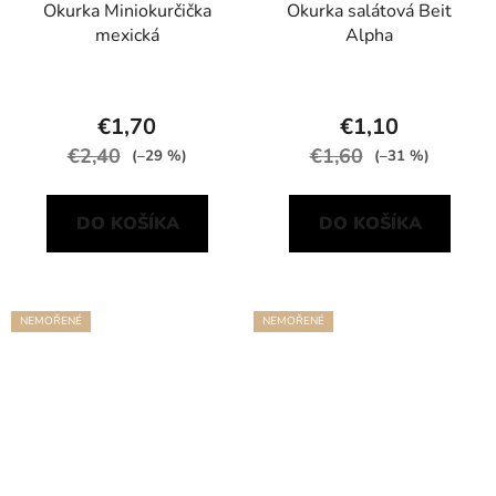
Okurka Miniokurčička
Okurka salátová Beit
mexická
Alpha
€1,70
€1,10
€2,40
€1,60
(–29 %)
(–31 %)
DO KOŠÍKA
DO KOŠÍKA
NEMOŘENÉ
NEMOŘENÉ