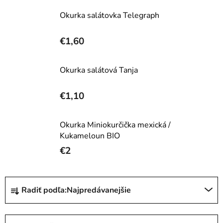
Okurka salátovka Telegraph
€1,60
Okurka salátová Tanja
€1,10
Okurka Miniokurčička mexická /
Kukameloun BIO
€2
R
Radiť podľa:
Najpredávanejšie
a
d
e