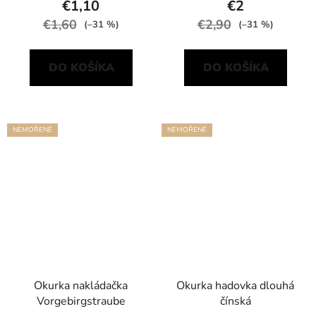
€1,10
€2
€1,60
€2,90
(–31 %)
(–31 %)
DO KOŠÍKA
DO KOŠÍKA
NEMOŘENÉ
NEMOŘENÉ
Okurka nakládačka
Okurka hadovka dlouhá
Vorgebirgstraube
čínská