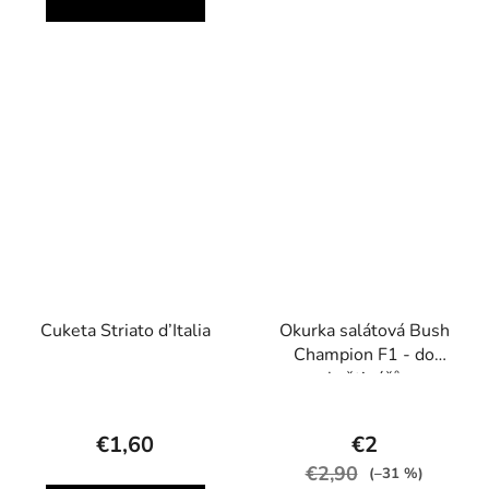
Cuketa Striato d’Italia
Okurka salátová Bush
Champion F1 - do
květináčů
€1,60
€2
€2,90
(–31 %)