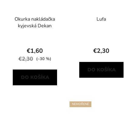
Okurka nakládačka
Lufa
kyjevská Dekan
€1,60
€2,30
€2,30
(–30 %)
DO KOŠÍKA
DO KOŠÍKA
NEMOŘENÉ