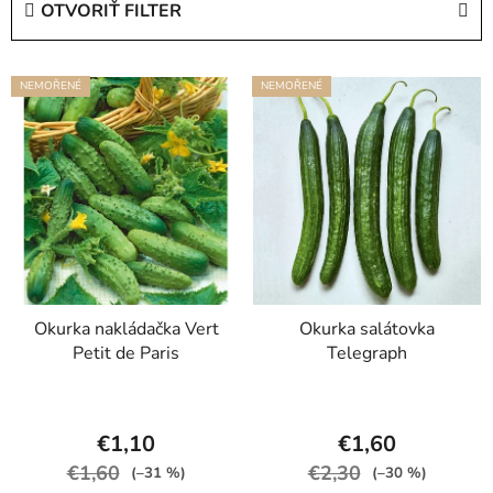
OTVORIŤ FILTER
n
i
V
e
NEMOŘENÉ
NEMOŘENÉ
ý
p
p
r
i
o
s
d
p
u
r
k
o
t
d
o
Okurka nakládačka Vert
Okurka salátovka
u
v
Petit de Paris
Telegraph
k
t
o
€1,10
€1,60
v
€1,60
€2,30
(–31 %)
(–30 %)