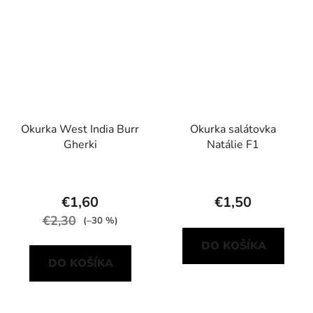
Okurka West India Burr
Okurka salátovka
Gherki
Natálie F1
€1,60
€1,50
€2,30
(–30 %)
DO KOŠÍKA
DO KOŠÍKA