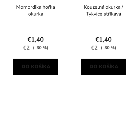
Momordika hořká
Kouzelná okurka /
okurka
Tykvice stříkavá
€1,40
€1,40
€2
€2
(–30 %)
(–30 %)
DO KOŠÍKA
DO KOŠÍKA