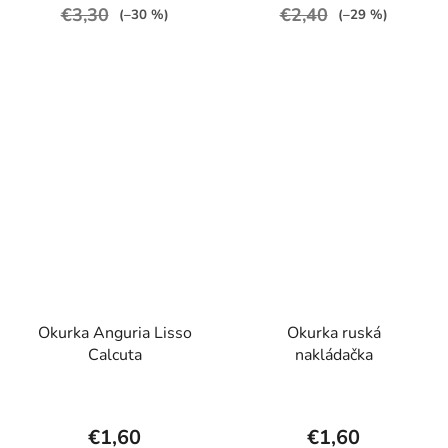
€3,30
€2,40
(–30 %)
(–29 %)
Okurka Anguria Lisso
Okurka ruská
Calcuta
nakládačka
€1,60
€1,60