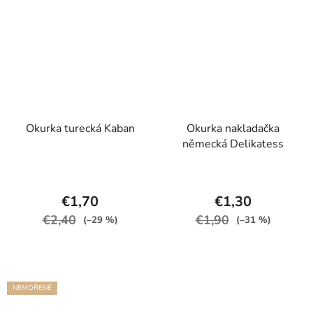
Okurka turecká Kaban
Okurka nakladačka
německá Delikatess
€1,70
€1,30
€2,40
€1,90
(–29 %)
(–31 %)
NEMOŘENÉ