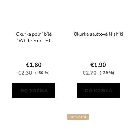
Okurka polní bílá
Okurka salátová Nishiki
"White Skin" F1
€1,60
€1,90
€2,30
€2,70
(–30 %)
(–29 %)
DO KOŠÍKA
DO KOŠÍKA
NEMOŘENÉ