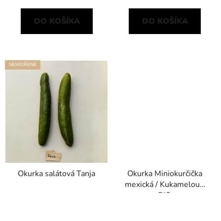
DO KOŠÍKA
DO KOŠÍKA
NEMOŘENÉ
Okurka salátová Tanja
Okurka Miniokurčička
mexická / Kukameloun
BIO