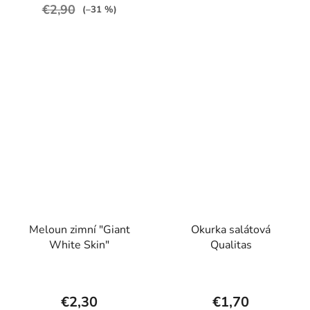
€2,90
(–31 %)
Meloun zimní "Giant
Okurka salátová
White Skin"
Qualitas
€2,30
€1,70