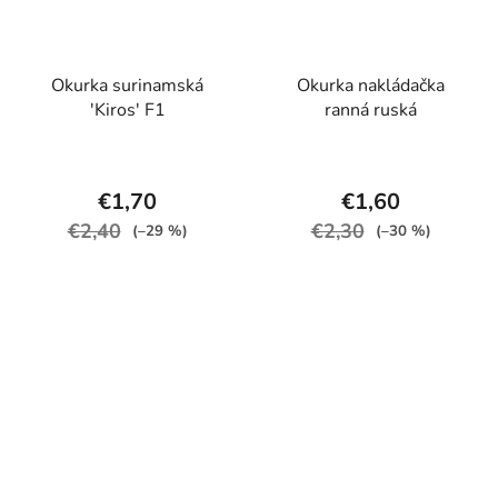
Okurka surinamská
Okurka nakládačka
'Kiros' F1
ranná ruská
€1,70
€1,60
€2,40
€2,30
(–29 %)
(–30 %)