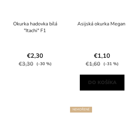
Okurka hadovka bílá
Asijská okurka Megan
"Itachi" F1
€2,30
€1,10
€3,30
€1,60
(–30 %)
(–31 %)
DO KOŠÍKA
NEMOŘENÉ