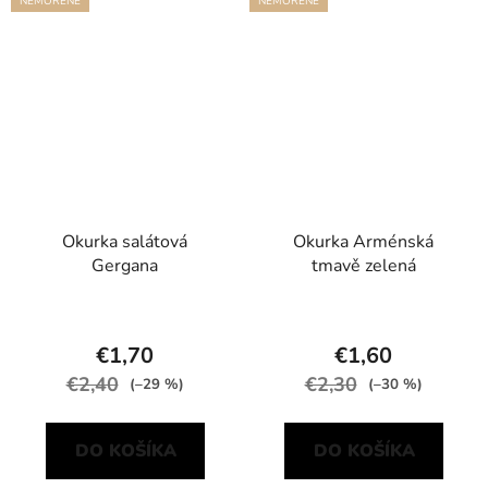
NEMOŘENÉ
NEMOŘENÉ
Okurka salátová
Okurka Arménská
Gergana
tmavě zelená
€1,70
€1,60
€2,40
€2,30
(–29 %)
(–30 %)
DO KOŠÍKA
DO KOŠÍKA