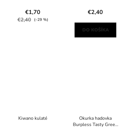
€1,70
€2,40
€2,40
(–29 %)
DO KOŠÍKA
Kiwano kulaté
Okurka hadovka
Burpless Tasty Green