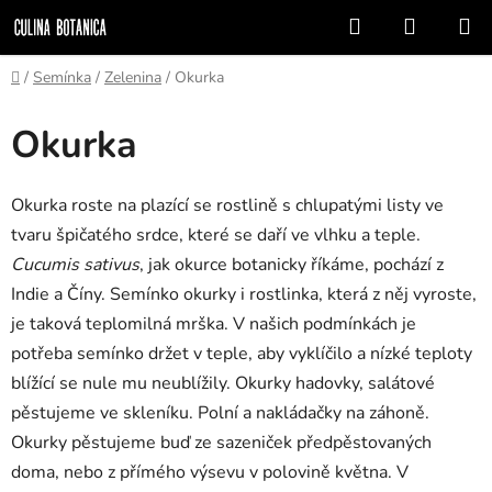
Prejsť
Hľadať
NÁKUP
na
KOŠÍK
obsah
Domov
/
Semínka
/
Zelenina
/
Okurka
Okurka
Okurka roste na plazící se rostlině s chlupatými listy ve
tvaru špičatého srdce, které se daří ve vlhku a teple.
Cucumis sativus
, jak okurce botanicky říkáme, pochází z
Indie a Číny. Semínko okurky i rostlinka, která z něj vyroste,
je taková teplomilná mrška. V našich podmínkách je
potřeba semínko držet v teple, aby vyklíčilo a nízké teploty
blížící se nule mu neublížily. Okurky hadovky, salátové
pěstujeme ve skleníku. Polní a nakládačky na záhoně.
Okurky pěstujeme buď ze sazeniček předpěstovaných
doma, nebo z přímého výsevu v polovině května. V