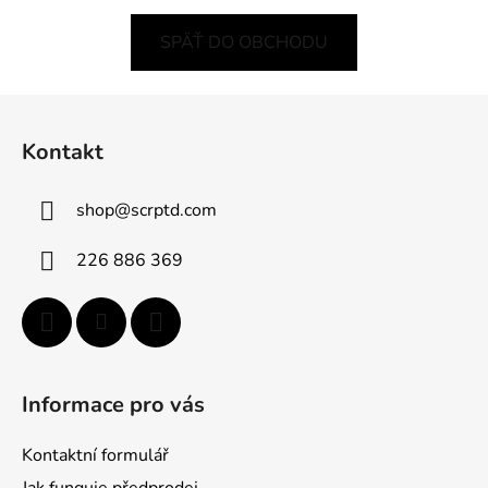
SPÄŤ DO OBCHODU
Z
á
Kontakt
p
ä
shop
@
scrptd.com
t
i
226 886 369
e
Informace pro vás
Kontaktní formulář
Jak funguje předprodej