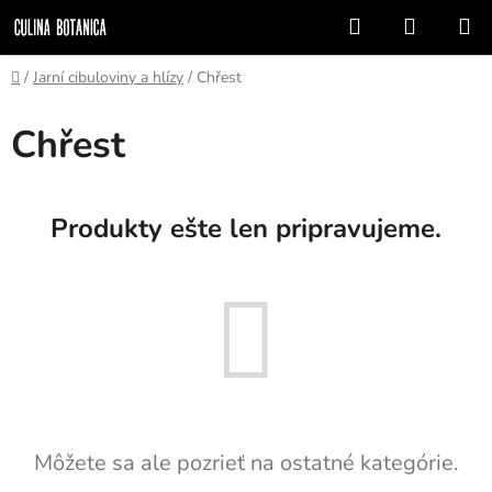
Prejsť
Hľadať
NÁKUP
na
KOŠÍK
obsah
Domov
/
Jarní cibuloviny a hlízy
/
Chřest
Chřest
Produkty ešte len pripravujeme.
Môžete sa ale pozrieť na ostatné kategórie.