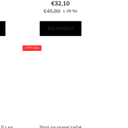
€32,10
€45,80
(–29 %)
DO KOŠÍKA
VÝPRODEJ
 5 l na
Stroj na cezení rajčat