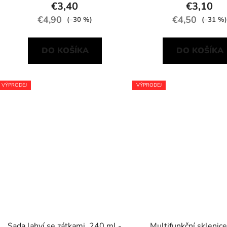
€3,40
€3,10
€4,90
€4,50
(–30 %)
(–31 %)
DO KOŠÍKA
DO KOŠÍKA
VÝPRODEJ
VÝPRODEJ
Sada lahví se zátkami, 240 ml -
Multifunkční sklenice