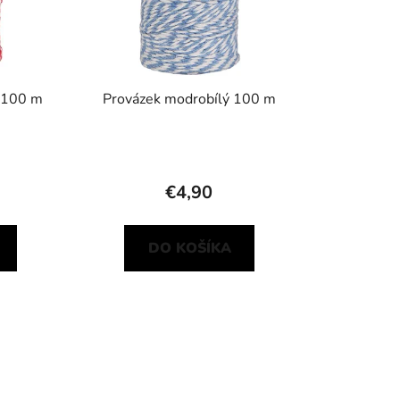
d
u
k
t
o
ý 100 m
Provázek modrobílý 100 m
v
€4,90
DO KOŠÍKA