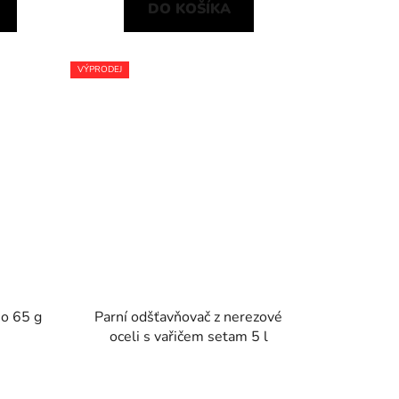
DO KOŠÍKA
VÝPRODEJ
io 65 g
Parní odšťavňovač z nerezové
oceli s vařičem setam 5 l