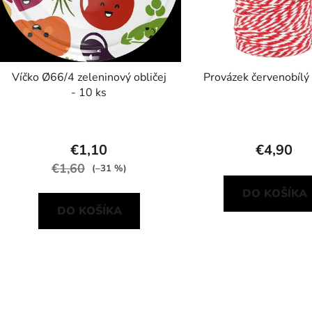
o
d
u
k
t
Víčko Ø66/4 zeleninový obličej
Provázek červenobíl
- 10 ks
o
v
€1,10
€4,90
€1,60
(–31 %)
DO KOŠÍKA
DO KOŠÍKA