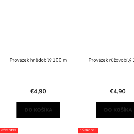
Provázek hnědobílý 100 m
Provázek růžovobílý
€4,90
€4,90
DO KOŠÍKA
DO KOŠÍKA
VÝPRODEJ
VÝPRODEJ