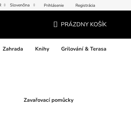
R
Slovenčina
Prihlásenie
Registrácia
y osobních údajů
Povinné informace a odkazy ÚKZÚZ
Jak p
PRÁZDNY KOŠÍK
NÁKUPNÝ
KOŠÍK
Zahrada
Knihy
Grilování & Terasa
Dárk
Zavařovací pomůcky