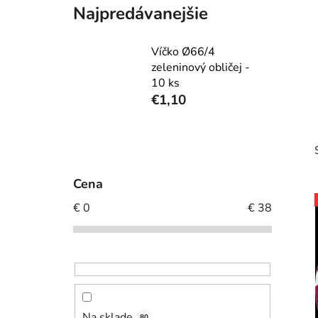
Najpredávanejšie
Víčko Ø66/4
zeleninový obličej -
10 ks
€1,10
B
o
č
Cena
n
€
0
€
38
ý
p
i
a
n
e
l
Na sklade
80