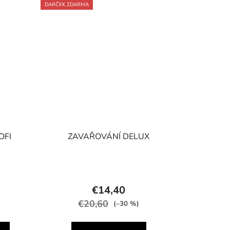
DARČEK ZDARMA
OFI
ZAVAŘOVÁNÍ DELUX
€14,40
€20,60
(–30 %)