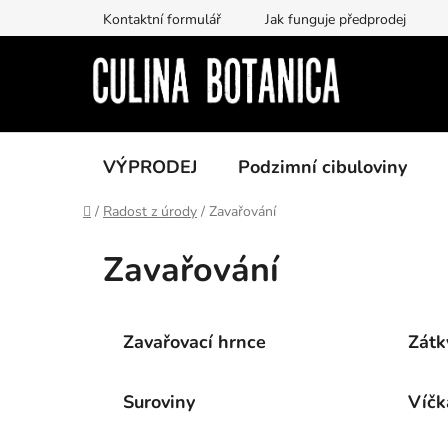
Prejsť
Kontaktní formulář
Jak funguje předprodej
na
obsah
VÝPRODEJ
Podzimní cibuloviny
Domov
/
Radost z úrody
/
Zavařování
Zavařování
Zavařovací hrnce
Zátk
Suroviny
Víčk