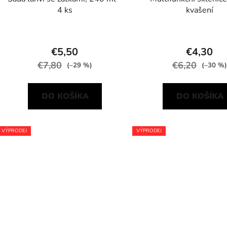
4 ks
kvašení
€5,50
€4,30
€7,80
€6,20
(–29 %)
(–30 %)
DO KOŠÍKA
DO KOŠÍKA
VÝPRODEJ
VÝPRODEJ