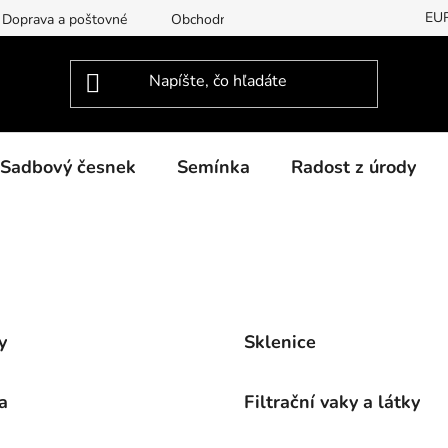
EU
Doprava a poštovné
Obchodní podmínky
Podmínky ochran
Sadbový česnek
Semínka
Radost z úrody
y
Sklenice
a
Filtrační vaky a látky