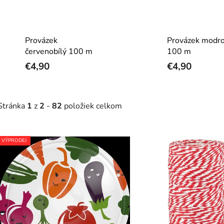
Provázek
Provázek modro
červenobílý 100 m
100 m
€4,90
€4,90
Stránka
1
z
2
-
82
položiek celkom
V
VÝPRODEJ
ý
p
s
p
r