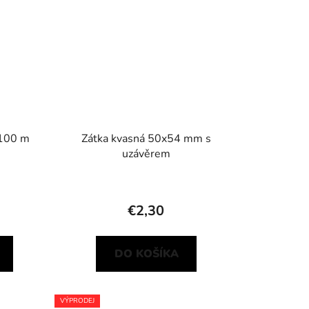
 100 m
Zátka kvasná 50x54 mm s
uzávěrem
€2,30
DO KOŠÍKA
VÝPRODEJ