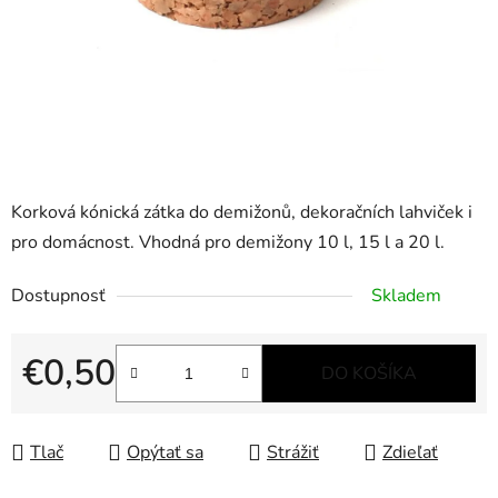
Korková kónická zátka do demižonů, dekoračních lahviček i
pro domácnost. Vhodná pro demižony 10 l, 15 l a 20 l.
Dostupnosť
Skladem
€0,50
DO KOŠÍKA
Jednotková cena:
Tlač
Opýtať sa
Strážiť
Zdieľať