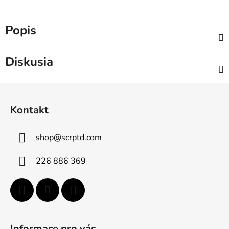
Popis
Diskusia
Z
á
Kontakt
p
ä
shop
@
scrptd.com
t
i
226 886 369
e
Informace pro vás