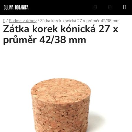
Prejsť
Hľadať
NÁKUP
na
KOŠÍK
obsah
Domov
/
Radost z úrody
/
Zátka korek kónická 27 x průměr 42/38 mm
Zátka korek kónická 27 x
průměr 42/38 mm