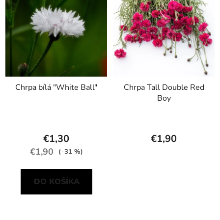
p
r
i
o
s
d
p
u
r
k
o
t
d
o
Chrpa bílá "White Ball"
Chrpa Tall Double Red
u
v
Boy
k
t
o
€1,30
€1,90
v
€1,90
(–31 %)
DO KOŠÍKA