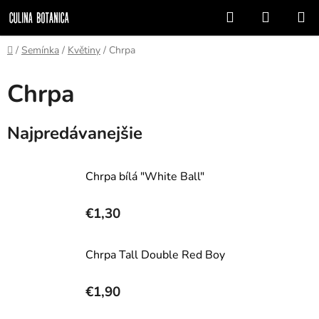
Prejsť
Hľadať
NÁKUP
na
KOŠÍK
obsah
Domov
/
Semínka
/
Květiny
/
Chrpa
Chrpa
Najpredávanejšie
Chrpa bílá "White Ball"
€1,30
Chrpa Tall Double Red Boy
€1,90