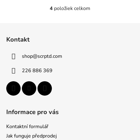
4
položiek celkom
O
v
l
Z
á
á
d
Kontakt
p
a
ä
c
shop
@
scrptd.com
t
i
e
i
226 886 369
p
e
r
v
k
y
v
Informace pro vás
ý
p
Kontaktní formulář
i
s
Jak funguje předprodej