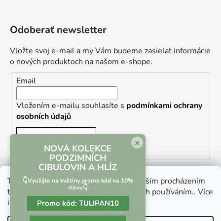
Odoberať newsletter
Vložte svoj e-mail a my Vám budeme zasielať informácie
o nových produktoch na našom e-shope.
Email
Vložením e-mailu souhlasíte s
podmínkami ochrany
osobních údajů
PRIHLÁSIŤ SA
×
NOVÁ KOLEKCE
PODZIMNÍCH
CIBULOVIN A HLÍZ
Tento web používá soubory cookie. Dalším procházením
👇Využijte na květiny promo kód na 10%
slevu👇
tohoto webu vyjadřujete souhlas s jejich používáním.. Více
informací
zde
.
Promo kód:
TULIPAN10
Vrácení zboží a reklamace
Kontaktní formulář