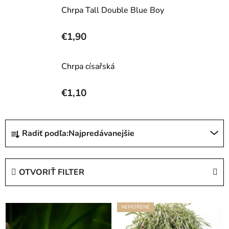
Chrpa Tall Double Blue Boy
€1,90
Chrpa císařská
€1,10
R
Radiť podľa:
Najpredávanejšie
a
d
e
OTVORIŤ FILTER
n
i
V
e
NEMOŘENÉ
ý
p