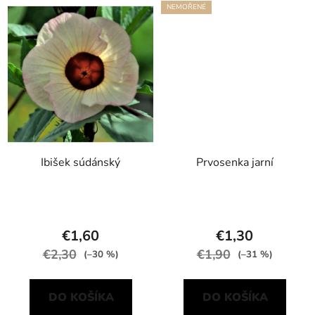
NEMOŘENÉ
Ibišek súdánský
Prvosenka jarní
€1,60
€1,30
€2,30
€1,90
(–30 %)
(–31 %)
DO KOŠÍKA
DO KOŠÍKA