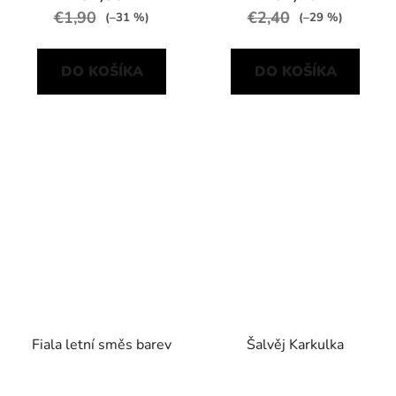
€1,90
€2,40
(–31 %)
(–29 %)
DO KOŠÍKA
DO KOŠÍKA
Fiala letní směs barev
Šalvěj Karkulka