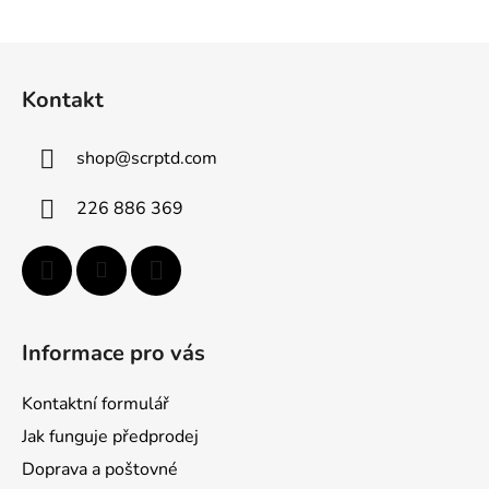
O
v
l
Z
á
á
d
Kontakt
p
a
ä
c
shop
@
scrptd.com
t
i
e
i
226 886 369
p
e
r
v
k
y
v
Informace pro vás
ý
p
Kontaktní formulář
i
s
Jak funguje předprodej
u
Doprava a poštovné