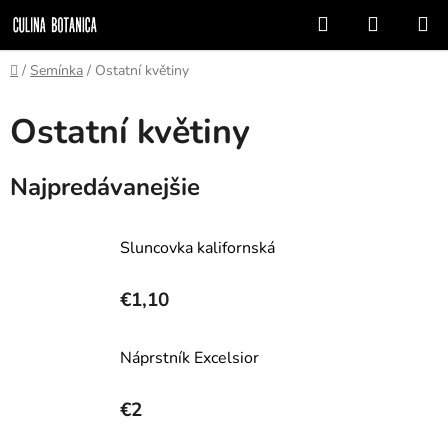
Prejsť
Hľadať
NÁKUP
na
KOŠÍK
obsah
Domov
/
Semínka
/
Ostatní květiny
Ostatní květiny
Najpredávanejšie
Sluncovka kalifornská
€1,10
Náprstník Excelsior
€2