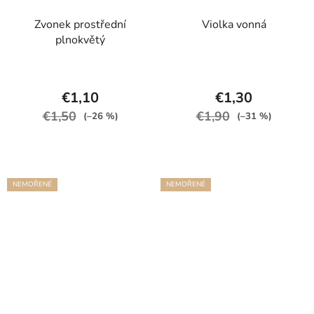
Zvonek prostřední
Violka vonná
plnokvětý
€1,10
€1,30
€1,50
€1,90
(–26 %)
(–31 %)
NEMOŘENÉ
NEMOŘENÉ