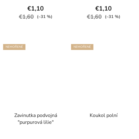
€1,10
€1,10
€1,60
€1,60
(–31 %)
(–31 %)
NEMOŘENÉ
NEMOŘENÉ
Zavinutka podvojná
Koukol polní
"purpurová lilie"