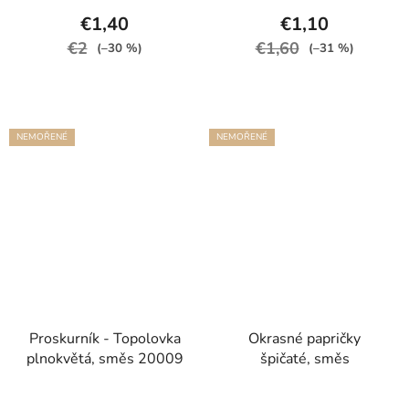
€1,40
€1,10
€2
€1,60
(–30 %)
(–31 %)
NEMOŘENÉ
NEMOŘENÉ
Proskurník - Topolovka
Okrasné papričky
plnokvětá, směs 20009
špičaté, směs