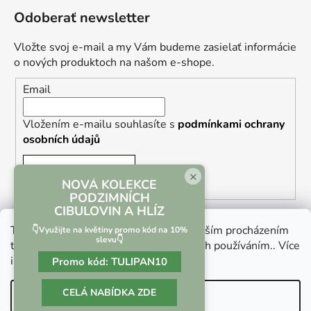
Odoberať newsletter
Vložte svoj e-mail a my Vám budeme zasielať informácie
o nových produktoch na našom e-shope.
Email
Vložením e-mailu souhlasíte s
podmínkami ochrany
osobních údajů
PRIHLÁSIŤ SA
×
NOVÁ KOLEKCE
PODZIMNÍCH
CIBULOVIN A HLÍZ
Tento web používá soubory cookie. Dalším procházením
👇Využijte na květiny promo kód na 10%
slevu👇
tohoto webu vyjadřujete souhlas s jejich používáním.. Více
informací
zde
.
Promo kód:
TULIPAN10
Vrácení zboží a reklamace
Kontaktní formulář
CELÁ NABÍDKA ZDE
Nastavenie