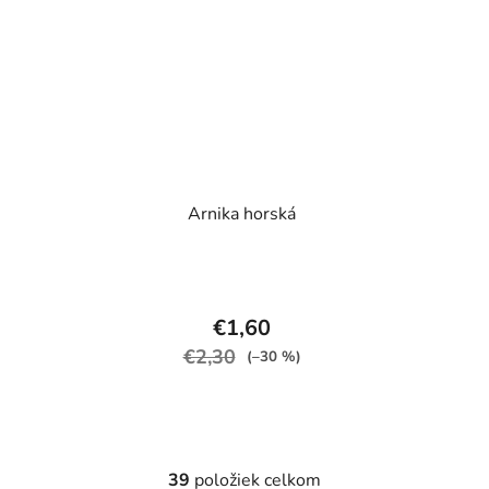
Arnika horská
€1,60
€2,30
(–30 %)
39
položiek celkom