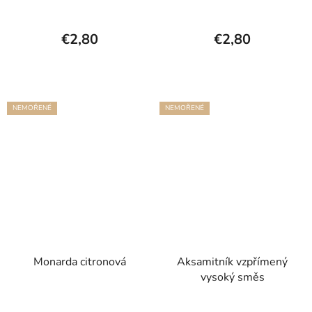
€2,80
€2,80
NEMOŘENÉ
NEMOŘENÉ
Monarda citronová
Aksamitník vzpřímený
vysoký směs