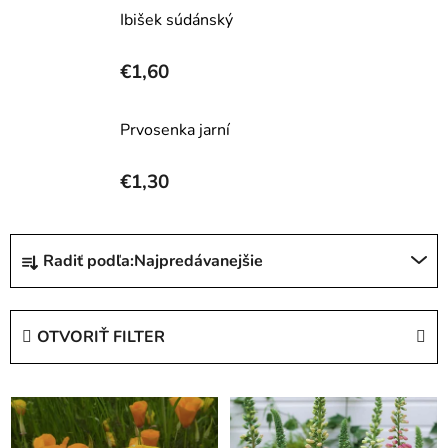
Ibišek súdánský
€1,60
Prvosenka jarní
€1,30
R
Radiť podľa:
Najpredávanejšie
a
d
e
OTVORIŤ FILTER
n
i
V
e
ý
p