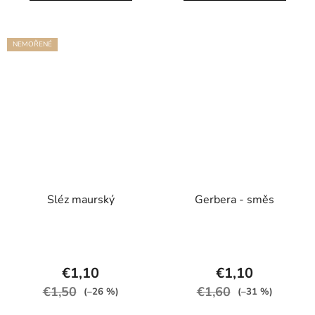
NEMOŘENÉ
Sléz maurský
Gerbera - směs
€1,10
€1,10
€1,50
€1,60
(–26 %)
(–31 %)