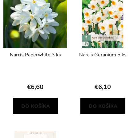
p
r
i
o
s
d
p
u
r
k
o
t
d
o
Narcis Paperwhite 3 ks
Narcis Geranium 5 ks
u
v
k
t
o
€6,60
€6,10
v
DO KOŠÍKA
DO KOŠÍKA