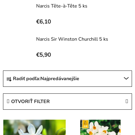
Narcis Tête-à-Tête 5 ks
€6,10
Narcis Sir Winston Churchill 5 ks
€5,90
R
Radiť podľa:
Najpredávanejšie
a
d
e
OTVORIŤ FILTER
n
i
V
e
ý
p