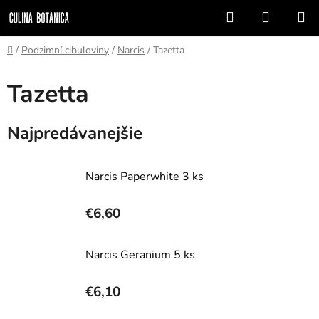
Prejsť
Hľadať
NÁKUP
na
KOŠÍK
obsah
Domov
/
Podzimní cibuloviny
/
Narcis
/
Tazetta
Tazetta
Najpredávanejšie
Narcis Paperwhite 3 ks
€6,60
Narcis Geranium 5 ks
€6,10