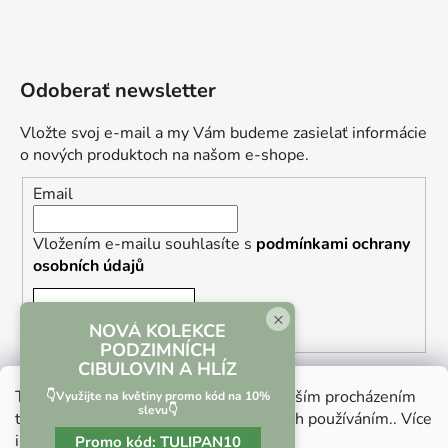
Odoberať newsletter
Vložte svoj e-mail a my Vám budeme zasielať informácie
o nových produktoch na našom e-shope.
Email
Vložením e-mailu souhlasíte s
podmínkami ochrany
osobních údajů
PRIHLÁSIŤ SA
×
NOVÁ KOLEKCE
PODZIMNÍCH
CIBULOVIN A HLÍZ
Tento web používá soubory cookie. Dalším procházením
👇Využijte na květiny promo kód na 10%
slevu👇
tohoto webu vyjadřujete souhlas s jejich používáním.. Více
informací
zde
.
Promo kód:
TULIPAN10