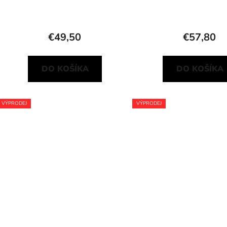
v
€49,50
€57,80
DO KOŠÍKA
DO KOŠÍKA
VÝPRODEJ
VÝPRODEJ