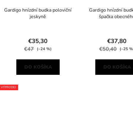
Gardigo hnízdní budka poloviční
Gardigo hnízdní bud
jeskyně
špačka obecnéh
€35,30
€37,80
€47
€50,40
(–24 %)
(–25 %
DO KOŠÍKA
DO KOŠÍKA
VÝPRODEJ