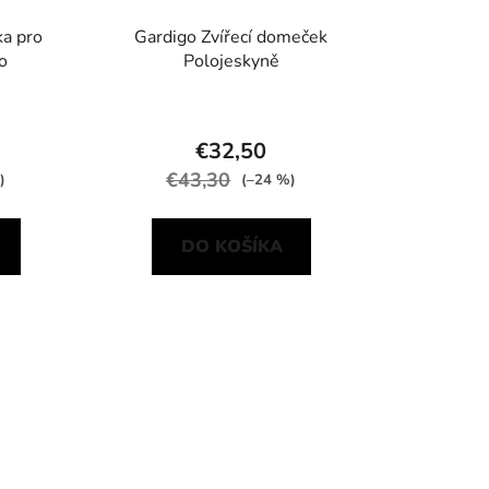
ka pro
Gardigo Zvířecí domeček
o
Polojeskyně
€32,50
€43,30
)
(–24 %)
DO KOŠÍKA