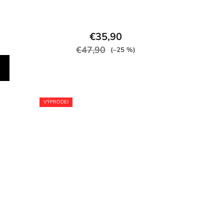
€35,90
€47,90
(–25 %)
VÝPRODEJ