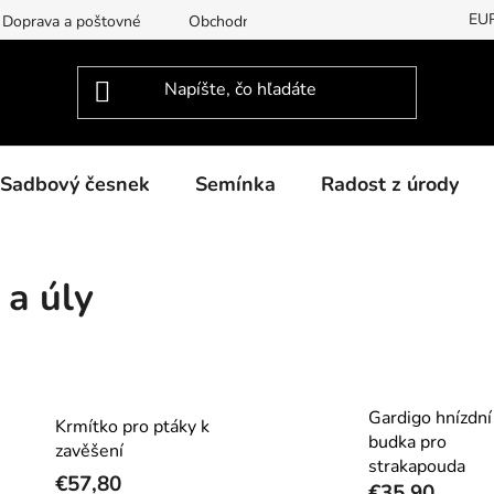
EU
Doprava a poštovné
Obchodní podmínky
Podmínky ochran
Sadbový česnek
Semínka
Radost z úrody
 a úly
Gardigo hnízdní
Krmítko pro ptáky k
budka pro
zavěšení
strakapouda
€57,80
€35,90