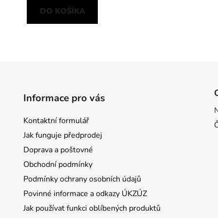
DO KOŠÍKA
O
v
l
á
d
Informace pro vás
a
c
Kontaktní formulář
i
e
Jak funguje předprodej
p
Doprava a poštovné
r
Obchodní podmínky
v
k
Podmínky ochrany osobních údajů
y
Povinné informace a odkazy ÚKZÚZ
v
Jak používat funkci oblíbených produktů
ý