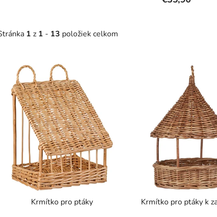
Stránka
1
z
1
-
13
položiek celkom
V
ý
p
s
p
r
o
d
u
k
t
Krmítko pro ptáky
Krmítko pro ptáky k z
o