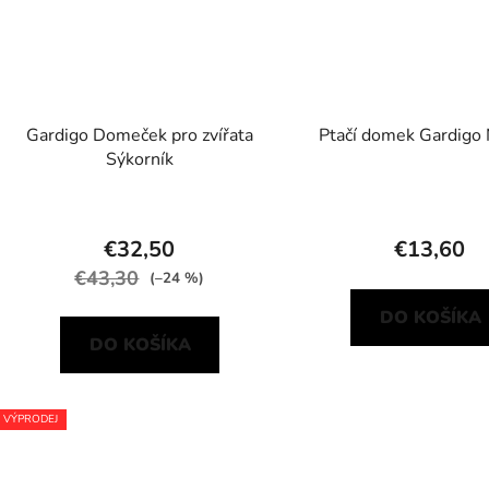
Gardigo Domeček pro zvířata
Ptačí domek Gardigo
Sýkorník
€32,50
€13,60
€43,30
(–24 %)
DO KOŠÍKA
DO KOŠÍKA
VÝPRODEJ