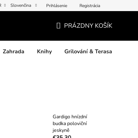
R
Slovenčina
Prihlásenie
Registrácia
y osobních údajů
Povinné informace a odkazy ÚKZÚZ
Jak p
PRÁZDNY KOŠÍK
NÁKUPNÝ
KOŠÍK
Zahrada
Knihy
Grilování & Terasa
Dárk
Gardigo hnízdní
budka poloviční
jeskyně
€35,30