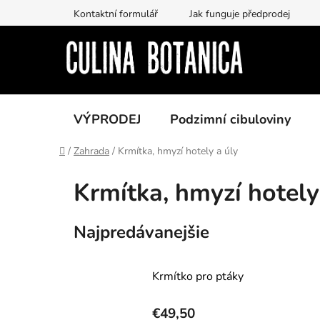
Prejsť
Kontaktní formulář
Jak funguje předprodej
na
obsah
VÝPRODEJ
Podzimní cibuloviny
Domov
/
Zahrada
/
Krmítka, hmyzí hotely a úly
Krmítka, hmyzí hotely
Najpredávanejšie
Krmítko pro ptáky
€49,50