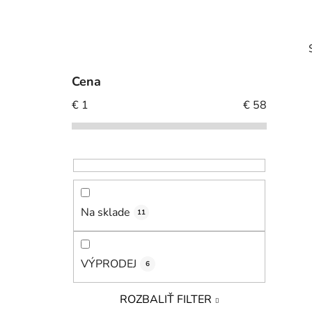
B
o
č
Cena
n
€
1
€
58
ý
p
i
a
n
e
l
Na sklade
11
VÝPRODEJ
6
ROZBALIŤ FILTER