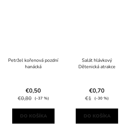
Petržel kořenová pozdní
Salát hlávkový
hanácká
Dětenická atrakce
€0,50
€0,70
€0,80
€1
(–37 %)
(–30 %)
DO KOŠÍKA
DO KOŠÍKA