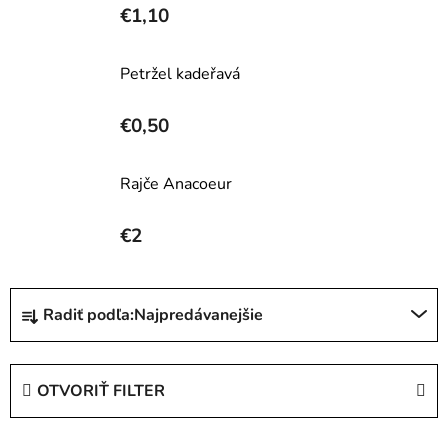
€1,10
Petržel kadeřavá
€0,50
Rajče Anacoeur
€2
R
Radiť podľa:
Najpredávanejšie
a
d
e
OTVORIŤ FILTER
n
i