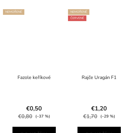
NEMOŘENÉ
NEMOŘENÉ
ČERVENÉ
Fazole keříkové
Rajče Uragán F1
€0,50
€1,20
€0,80
€1,70
(–37 %)
(–29 %)