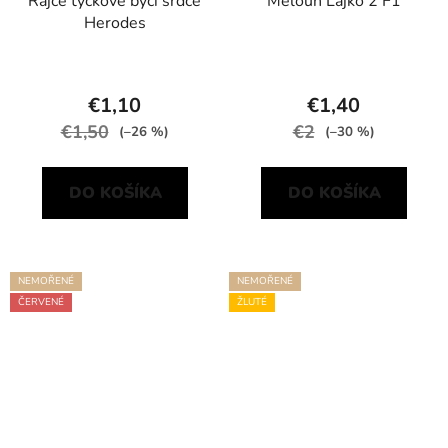
Rajče tyčkové býčí srdce
Meloun Lajko 2 F1
Herodes
€1,10
€1,40
€1,50
€2
(–26 %)
(–30 %)
DO KOŠÍKA
DO KOŠÍKA
NEMOŘENÉ
NEMOŘENÉ
ČERVENÉ
ŽLUTÉ