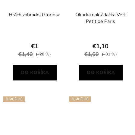
Hrách zahradní Gloriosa
Okurka nakládačka Vert
Petit de Paris
€1
€1,10
€1,40
€1,60
(–28 %)
(–31 %)
DO KOŠÍKA
DO KOŠÍKA
NEMOŘENÉ
NEMOŘENÉ