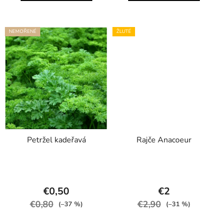
NEMOŘENÉ
ŽLUTÉ
Petržel kadeřavá
Rajče Anacoeur
€0,50
€2
€0,80
€2,90
(–37 %)
(–31 %)