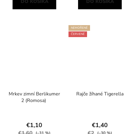
DO KOŠÍKA
DO KOŠÍKA
NEMOŘENÉ
ČERVENÉ
Mrkev zimní Berlikumer
Rajče žíhané Tigerella
2 (Romosa)
€1,10
€1,40
€1,60
€2
(–31 %)
(–30 %)