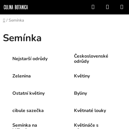
Prejsť
Hľadať
NÁKUP
na
KOŠÍK
obsah
Domov
/
Semínka
Semínka
Československé
Nejstarší odrůdy
odrůdy
Zelenina
Květiny
Ostatní květiny
Byliny
cibule sazečka
Květnaté louky
Semínka na
Květináče s