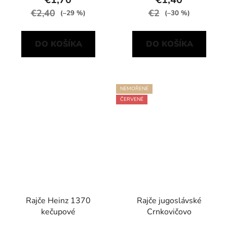
€2,40
€2
(–29 %)
(–30 %)
DO KOŠÍKA
DO KOŠÍKA
NEMOŘENÉ
ČERVENÉ
Rajče Heinz 1370
Rajče jugoslávské
kečupové
Crnkovičovo