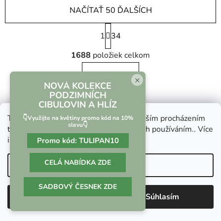
NAČÍTAŤ 50 ĎALŠÍCH
S
1
t
34
r
O
á
1688
položiek celkom
v
n
l
k
HORE
á
×
o
NOVÁ KOLEKCE
d
v
PODZIMNÍCH
a
a
CIBULOVIN A HLÍZ
Z
c
n
Tento web používá soubory cookie. Dalším procházením
👇Využijte na květiny promo kód na 10%
á
i
i
slevu👇
Kontakt
tohoto webu vyjadřujete souhlas s jejich používáním.. Více
e
e
p
informací
zde
.
Promo kód:
TULIPAN10
p
ä
r
shop
@
scrptd.com
t
CELÁ NABÍDKA ZDE
v
Nastavenie
i
k
226 886 369
e
y
SADBOVÝ ČESNEK ZDE
Odmietnuť
Súhlasím
v
ý
p