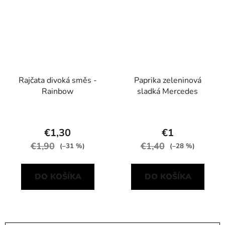
Rajčata divoká směs -
Paprika zeleninová
Rainbow
sladká Mercedes
€1,30
€1
€1,90
€1,40
(–31 %)
(–28 %)
DO KOŠÍKA
DO KOŠÍKA