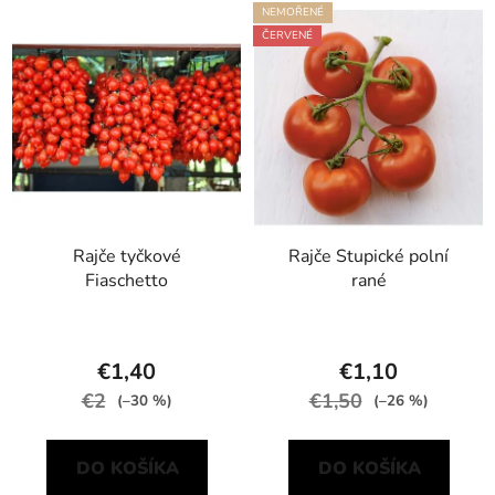
V
e
NEMOŘENÉ
ý
p
ČERVENÉ
p
r
i
o
s
d
p
u
r
k
o
t
d
o
Rajče tyčkové
Rajče Stupické polní
u
v
Fiaschetto
rané
k
t
o
€1,40
€1,10
v
€2
€1,50
(–30 %)
(–26 %)
DO KOŠÍKA
DO KOŠÍKA