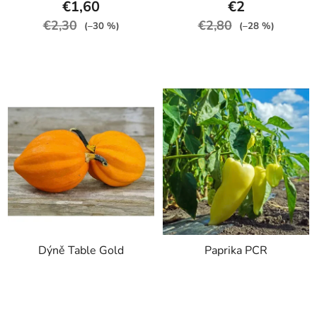
€1,60
€2
€2,30
€2,80
(–30 %)
(–28 %)
Dýně Table Gold
Paprika PCR