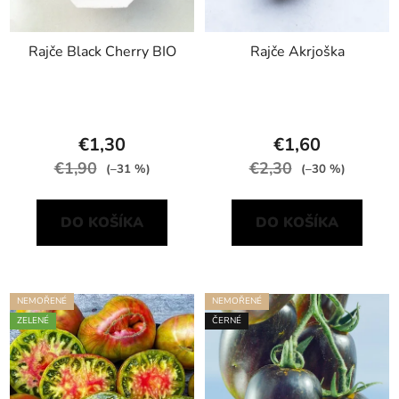
Rajče Black Cherry BIO
Rajče Akrjoška
€1,30
€1,60
€1,90
€2,30
(–31 %)
(–30 %)
DO KOŠÍKA
DO KOŠÍKA
NEMOŘENÉ
NEMOŘENÉ
ZELENÉ
ČERNÉ