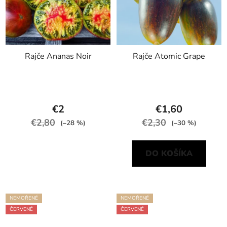
Rajče Ananas Noir
Rajče Atomic Grape
€2
€1,60
€2,80
€2,30
(–28 %)
(–30 %)
DO KOŠÍKA
NEMOŘENÉ
NEMOŘENÉ
ČERVENÉ
ČERVENÉ