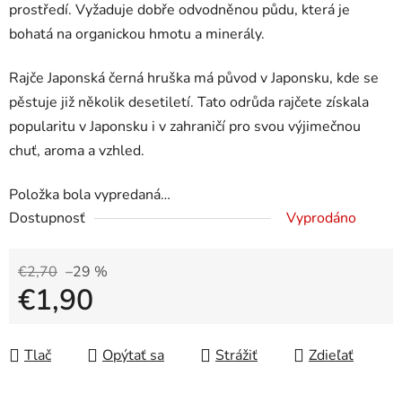
prostředí. Vyžaduje dobře odvodněnou půdu, která je
bohatá na organickou hmotu a minerály.
Rajče Japonská černá hruška má původ v Japonsku, kde se
pěstuje již několik desetiletí. Tato odrůda rajčete získala
popularitu v Japonsku i v zahraničí pro svou výjimečnou
chuť, aroma a vzhled.
Položka bola vypredaná…
Dostupnosť
Vyprodáno
€2,70
–29 %
€1,90
Jednotková cena:
Tlač
Opýtať sa
Strážiť
Zdieľať