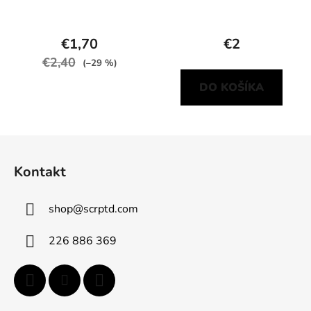
€1,70
€2
€2,40
(–29 %)
DO KOŠÍKA
Z
á
Kontakt
p
ä
shop
@
scrptd.com
t
i
226 886 369
e