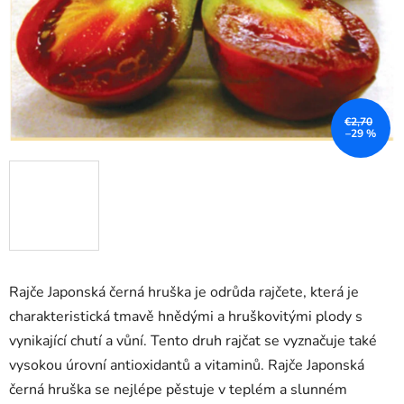
€2,70
–29 %
Rajče Japonská černá hruška je odrůda rajčete, která je
charakteristická tmavě hnědými a hruškovitými plody s
vynikající chutí a vůní. Tento druh rajčat se vyznačuje také
vysokou úrovní antioxidantů a vitaminů. Rajče Japonská
černá hruška se nejlépe pěstuje v teplém a slunném