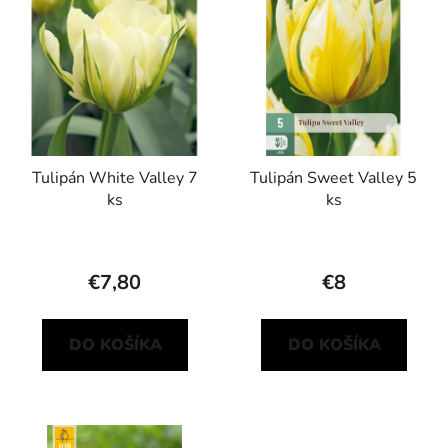
p
r
i
o
s
d
p
u
r
k
o
t
d
o
Tulipán White Valley 7
Tulipán Sweet Valley 5
u
v
ks
ks
k
t
o
€7,80
€8
v
DO KOŠÍKA
DO KOŠÍKA