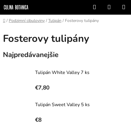
Prejsť
Hľadať
NÁKUP
na
KOŠÍK
obsah
Domov
/
Podzimní cibuloviny
/
Tulipán
/
Fosterovy tulipány
Fosterovy tulipány
Najpredávanejšie
Tulipán White Valley 7 ks
€7,80
Tulipán Sweet Valley 5 ks
€8