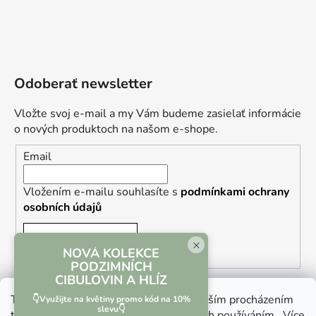
Odoberať newsletter
Vložte svoj e-mail a my Vám budeme zasielať informácie
o nových produktoch na našom e-shope.
Email
Vložením e-mailu souhlasíte s
podmínkami ochrany
osobních údajů
PRIHLÁSIŤ SA
×
NOVÁ KOLEKCE
PODZIMNÍCH
CIBULOVIN A HLÍZ
Tento web používá soubory cookie. Dalším procházením
👇Využijte na květiny promo kód na 10%
slevu👇
tohoto webu vyjadřujete souhlas s jejich používáním.. Více