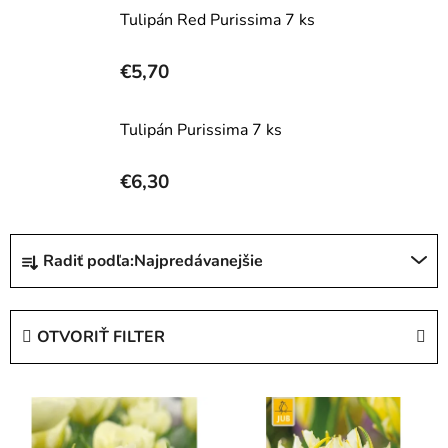
Tulipán Red Purissima 7 ks
€5,70
Tulipán Purissima 7 ks
€6,30
R
Radiť podľa:
Najpredávanejšie
a
d
e
OTVORIŤ FILTER
n
i
V
e
ý
p