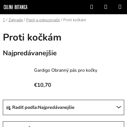
Prejsť
Hľadať
NÁKUP
na
KOŠÍK
obsah
Domov
/
Zahrada
/
Pasti a odpuzovače
/
Proti kočkám
Proti kočkám
Najpredávanejšie
Gardigo Obranný pás pro kočky
€10,70
R
Radiť podľa:
Najpredávanejšie
a
d
e