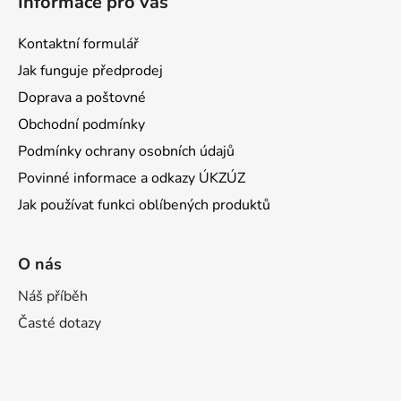
Informace pro vás
ý
p
Kontaktní formulář
i
s
Jak funguje předprodej
u
Doprava a poštovné
Obchodní podmínky
Podmínky ochrany osobních údajů
Povinné informace a odkazy ÚKZÚZ
Jak používat funkci oblíbených produktů
O nás
Náš příběh
Časté dotazy