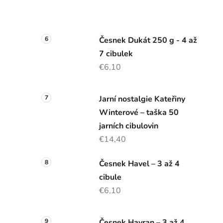
Česnek Dukát 250 g - 4 až
7 cibulek
€6,10
Jarní nostalgie Kateřiny
Winterové – taška 50
jarních cibulovin
€14,40
Česnek Havel – 3 až 4
cibule
€6,10
Česnek Havran – 3 až 4