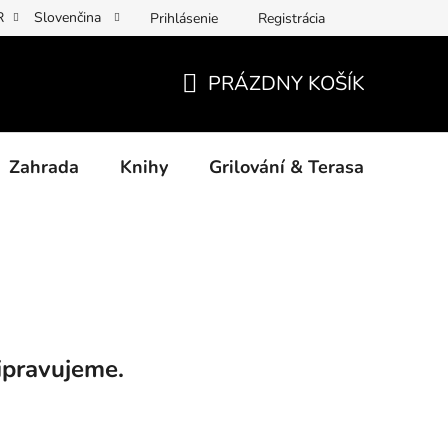
R
Slovenčina
Prihlásenie
Registrácia
y osobních údajů
Povinné informace a odkazy ÚKZÚZ
Jak p
PRÁZDNY KOŠÍK
NÁKUPNÝ
KOŠÍK
Zahrada
Knihy
Grilování & Terasa
Dárk
ipravujeme.