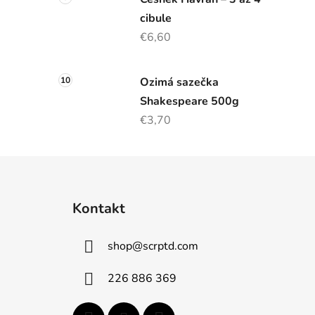
cibule
€6,60
Ozimá sazečka
Shakespeare 500g
€3,70
Z
á
Kontakt
p
ä
shop
@
scrptd.com
t
i
226 886 369
e