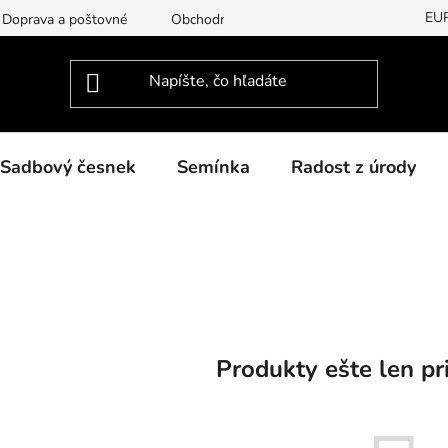
EU
Doprava a poštovné
Obchodní podmínky
Podmínky ochran
Sadbový česnek
Semínka
Radost z úrody
Produkty ešte len pr