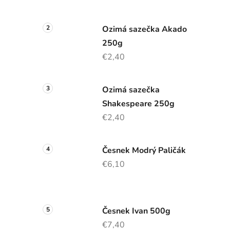
p
a
n
Ozimá sazečka Akado
e
250g
l
€2,40
Ozimá sazečka
Shakespeare 250g
€2,40
Česnek Modrý Paličák
€6,10
Česnek Ivan 500g
€7,40