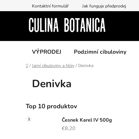
Prejsť
Kontaktní formulář
Jak funguje předprodej
na
obsah
VÝPRODEJ
Podzimní cibuloviny
Domov
/
Jarní cibuloviny a hlízy
/
Denivka
Denivka
B
Top 10 produktov
o
č
Česnek Karel IV 500g
n
€8,20
ý